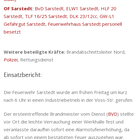
OF Sarstedt
:
BvD Sarstedt
,
ELW1 Sarstedt
,
HLF 20
Sarstedt
,
TLF 16/25 Sarstedt
,
DLK 23/12cc
,
GW-L1
Gefahrgut Sarstedt
,
Feuerwehrhaus Sarstedt personell
besetzt
Weitere beteiligte Kräfte:
Brandabschnittsleiter Nord,
Polizei
, Rettungsdienst
Einsatzbericht:
Die Feuerwehr Sarstedt wurde am frühen Freitag um kurz
nach 6 Uhr in einen Industriebetrieb in der Voss-Str. gerufen.
Der ersteintreffende Brandmeister vom Dienst (
BVD
) stellte
vor Ort die leichte Verrauchung einer Werkhalle fest und
veranlasste daraufhin sofort eine Alarmstufenerhöhung, da
ab sofort von einem bestätigten Feuer auszugehen war.