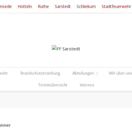
eisede
Hotteln
Ruthe
Sarstedt
Schliekum
Stadtfeuerwehr
wehr
Brandschutzerziehung
Abteilungen
Wir über un
Terminübersicht
Internes
än­ner