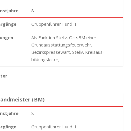
enstjahre
8
hrgänge
Gruppenführer I und II
ungen
Als Funktion Stellv. OrtsBM einer
Grundausstattungsfeuerwehr,
Bezirkspressewart, Stellv. Kreisaus-
bildungsleiter;
ster
randmeister (BM)
enstjahre
8
hrgänge
Gruppenführer I und II