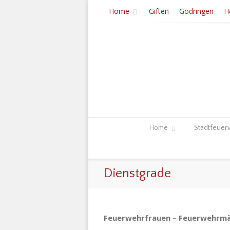
Home
Giften
Gödringen
H
Home
Stadtfeuer
Dienstgrade
Feu­er­wehr­frau­en – Feu­er­wehr­m