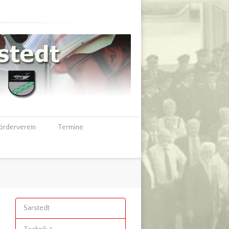
örderverein
Termine
Sarstedt