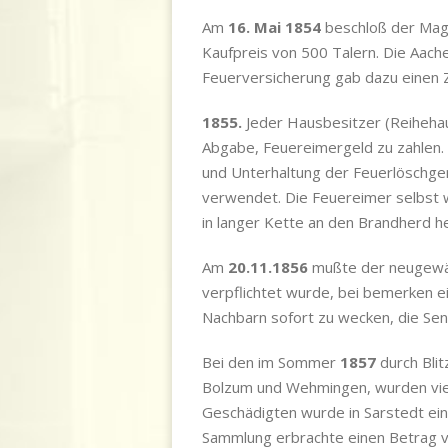
Am
16. Mai 1854
beschloß der Magi
Kaufpreis von 500 Talern. Die Aac
Feuerversicherung gab dazu einen 
1855.
Jeder Hausbesitzer (Reihehau
Abgabe, Feuereimergeld zu zahlen.
und Unterhaltung der Feuerlöschge
verwendet. Die Feuereimer selbst 
in langer Kette an den Brandherd h
Am
20.11.1856
mußte der neugewäh
verpflichtet wurde, bei bemerken e
Nachbarn sofort zu wecken, die Sen
Bei de
n im Sommer
1857
durch Bli
Bolzum und Wehmingen, wurden viel
Geschädigten wurde in Sarstedt ei
Sammlung erbrachte einen Betrag vo