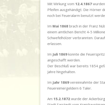
Mit Wirkung vom
12.4.1867
wurden 
Pfeifen ausgehändigt. Die Hörner d
noch bei Feueralarm benutzt werde
Im
Mai 1868
brach in der Franz Nü
einem amtlichen Bericht 4-5 Million
Schwefelhölzer verbrannten. Darau
erlassen.
Im
Ju
li 1869
konnte die Feuersprit
angeschafft werden.
Der Beschluß war bereits 1854 gef
Jahre hingehalten.
Im
Jahr 1869
vereinnahmte der Sta
Feuereimergeldern 6 Taler.
Am
15.2.1872
wurde der Ackerbürg
Stadt Sarstedt vom Kreishauptmann