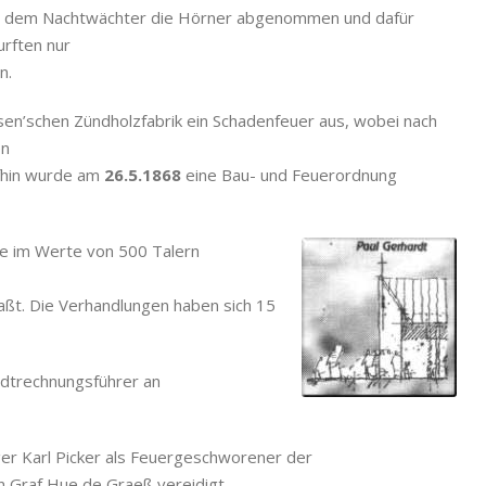
dem Nachtwächter die Hörner abgenommen und dafür
urften nur
n.
lsen’schen Zündholzfabrik ein Schadenfeuer aus, wobei nach
en
fhin wurde am
26.5.1868
eine Bau- und Feuerordnung
ze im Werte von 500 Talern
aßt. Die Verhandlungen haben sich 15
dtrechnungsführer an
er Karl Picker als Feuergeschworener der
 Graf Hue de Graeß vereidigt.