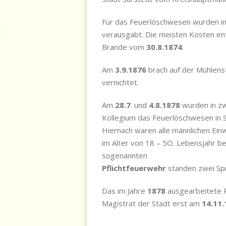
Für das Feuerlöschwesen wurden i
verausgabt. Die meisten Kosten en
Brande vom
30.8.1874
.
Am
3.9.1876
brach auf der Mühlens
vernichtet.
Am
28.7
. und
4.8.1878
wurden in zw
Kollegium das Feuerlöschwesen in S
Hiernach waren alle männlichen Ei
im Alter von 18 – 5O. Lebensjahr bei
sogenannten
Pflichtfeuerwehr
standen zwei Spr
Das im Jahre
1878
ausgearbeitete
Magistrat der Stadt erst am
14.11.