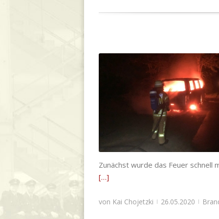
FF Giften | B0 – Baum brennt
Brandeinsatz
,
Einsatzabteilung
,
Einsatzg
Giften
Zunächst wurde das Feuer schnell 
[…]
von
Kai Chojetzki
26.05.2020
Bran
|
|