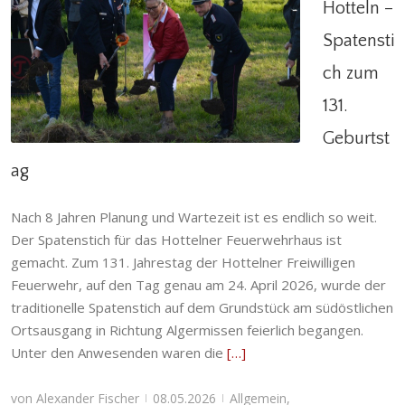
Hotteln –
Spatensti
FF Hotteln – Spatenstich zum 131. Geburtstag
ch zum
Allgemein
,
Alterskameraden
,
Einsatzabteilung
,
Förderverein
,
Hotteln
,
Jugendfeuerwehr
,
131.
Kinderfeuerwehr
,
Ortsfeuerwehr
,
Stadtfeuerwehr
Geburtst
ag
Nach 8 Jahren Planung und Wartezeit ist es endlich so weit.
Der Spatenstich für das Hottelner Feuerwehrhaus ist
gemacht. Zum 131. Jahrestag der Hottelner Freiwilligen
Feuerwehr, auf den Tag genau am 24. April 2026, wurde der
traditionelle Spatenstich auf dem Grundstück am südöstlichen
Ortsausgang in Richtung Algermissen feierlich begangen.
Unter den Anwesenden waren die
[…]
von
Alexander Fischer
08.05.2026
Allgemein
,
|
|