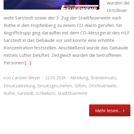
wurden die
Ortsfeuer
wehr Sarstedt sowie der 3. Zug der Stadtfeuerwehr nach
Ruthe in den Hopfenberg zu einem CO-Alarm gerufen. Ein
Angriffstrupp ging daraufhin mit dem CO-Messgerät des HLF
Sarstedt in das Gebäude vor und konnte eine erhöhte
Konzentration feststellen. Anschließend wurde das Gebäude
mittels Lüfter belüftet. Zeitgleich wurden die betroffenen
Personen
[…]
von
Carsten Meyer
22.05.2026
Abteilung
,
Brandeinsatz
,
|
|
Einsatzabteilung
,
Einsatzgeschehen
,
Giften
,
Ortsfeuerwehr
,
Ruthe
,
Sarstedt
,
Schliekum
,
Stadtfeuerwehr
Mehr lesen…