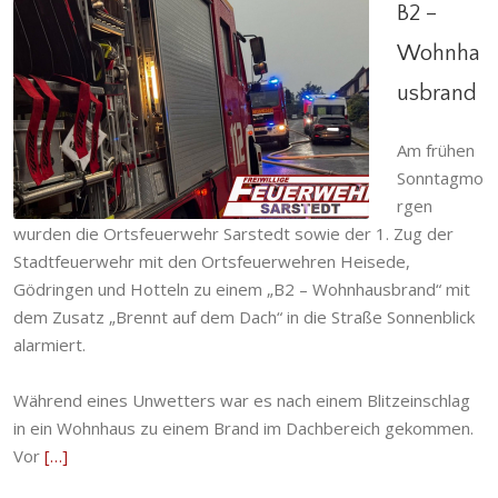
B2 –
Wohnha
usbrand
B2 – Wohnhausbrand
Am frühen
Abteilung
,
Brandeinsatz
,
Einsatzabteilung
,
Einsatzgeschehen
,
Gödringen
,
Heisede
,
Hotteln
,
Sonntagmo
Ortsfeuerwehr
,
Sarstedt
,
Stadtfeuerwehr
rgen
wurden die Ortsfeuerwehr Sarstedt sowie der 1. Zug der
Stadtfeuerwehr mit den Ortsfeuerwehren Heisede,
Gödringen und Hotteln zu einem „B2 – Wohnhausbrand“ mit
dem Zusatz „Brennt auf dem Dach“ in die Straße Sonnenblick
alarmiert.
Während eines Unwetters war es nach einem Blitzeinschlag
in ein Wohnhaus zu einem Brand im Dachbereich gekommen.
Vor
[…]