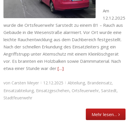
Einsatzgeschehen
,
Ortsfeuerwehr
,
Sarstedt
,
Stadtfeuerwehr
Am
12.12.2025
wurde die Ortsfeuerwehr Sarstedt zu einem B1 – Rauch aus
Gebäude in die Wiesenstraße alarmiert. Vor Ort wurde eine
leichte Rauchentwicklung aus dem Dachbereich festgestellt.
Nach der schnellen Erkundung des Einsatzleiters ging ein
Angriffstrupp unter Atemschutz mit einem Kleinlöschgerät
vor. Es brannten ein Holzbalken sowie Dämmmaterial. Nach
etwa einer Stunde war der
[…]
von
Carsten Meyer
12.12.2025
Abteilung
,
Brandeinsatz
,
|
|
Einsatzabteilung
,
Einsatzgeschehen
,
Ortsfeuerwehr
,
Sarstedt
,
Stadtfeuerwehr
Mehr lesen…