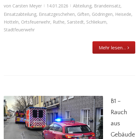
von
Carsten Meyer
14.01.2026
Abteilung
,
Brandeinsatz
,
|
|
Einsatzabteilung
,
Einsatzgeschehen
,
Giften
,
Gödringen
,
Heisede
,
Hotteln
,
Ortsfeuerwehr
,
Ruthe
,
Sarstedt
,
Schliekum
,
Stadtfeuerwehr
Mehr lesen…
B1 –
Rauch
aus
B1 – Rauch aus Gebäude
Gebäude
Abteilung
,
Brandeinsatz
,
Einsatzabteilung
,