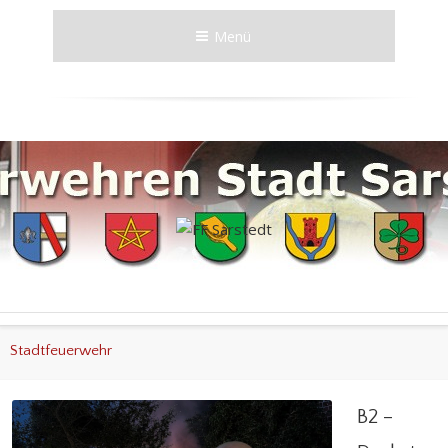
Menü
Stadtfeuerwehr
B2 –