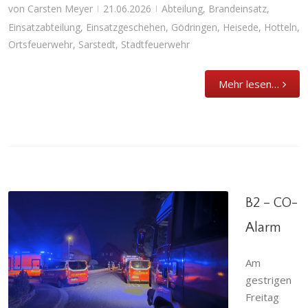
von
Carsten Meyer
21.06.2026
Abteilung
,
Brandeinsatz
,
|
|
Einsatzabteilung
,
Einsatzgeschehen
,
Gödringen
,
Heisede
,
Hotteln
,
Ortsfeuerwehr
,
Sarstedt
,
Stadtfeuerwehr
Mehr lesen…
B2 – CO-
Alarm
Am
B2 – CO-Alarm
gestrigen
Abteilung
,
Brandeinsatz
,
Einsatzabteilung
,
Freitag
Einsatzgeschehen
,
Giften
,
Ortsfeuerwehr
,
Ruthe
,
Sarstedt
,
Schliekum
,
Stadtfeuerwehr