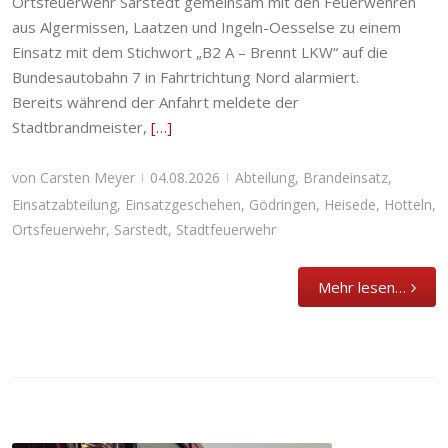
Ortsfeuerwehr Sarstedt gemeinsam mit den Feuerwehren
aus Algermissen, Laatzen und Ingeln-Oesselse zu einem
Einsatz mit dem Stichwort „B2 A – Brennt LKW“ auf die
Bundesautobahn 7 in Fahrtrichtung Nord alarmiert.
Bereits während der Anfahrt meldete der
Stadtbrandmeister,
[…]
von
Carsten Meyer
04.08.2026
Abteilung
,
Brandeinsatz
,
|
|
Einsatzabteilung
,
Einsatzgeschehen
,
Gödringen
,
Heisede
,
Hotteln
,
Ortsfeuerwehr
,
Sarstedt
,
Stadtfeuerwehr
Mehr lesen…