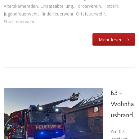
Alterskameraden
,
Einsatzabteilung
,
Förderverein
,
Hotteln
,
Jugendfeuerwehr
,
Kinderfeuerwehr
,
Ortsfeuerwehr
,
Stadtfeuerwehr
Mehr lesen…
B3 –
Wohnha
usbrand
B3 – Wohnhausbrand
Am 07.
Abteilung
,
Brandeinsatz
,
Einsatzabteilung
,
Einsatzgeschehen
,
Ortsfeuerwehr
,
Sarstedt
,