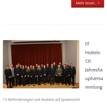
Mehr lesen…
FF
Hotteln
131.
FF Hotteln 131. Jahreshauptversammlung
Jahresha
Allgemein
,
Alterskameraden
,
Einsatzabteilung
,
uptversa
Hotteln
,
Stadtfeuerwehr
mmlung
15 Beförderungen und Ausblick auf Spatenstich