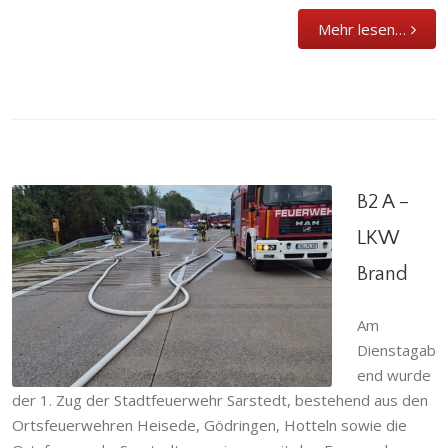
Mehr lesen…
B2 A –
LKW
Brand
B2 A – LKW Brand
Am
Abteilung
,
Brandeinsatz
,
Einsatzabteilung
,
Einsatzgeschehen
,
Gödringen
,
Heisede
,
Hotteln
,
Dienstagab
Ortsfeuerwehr
,
Sarstedt
,
Stadtfeuerwehr
end wurde
der 1. Zug der Stadtfeuerwehr Sarstedt, bestehend aus den
Ortsfeuerwehren Heisede, Gödringen, Hotteln sowie die