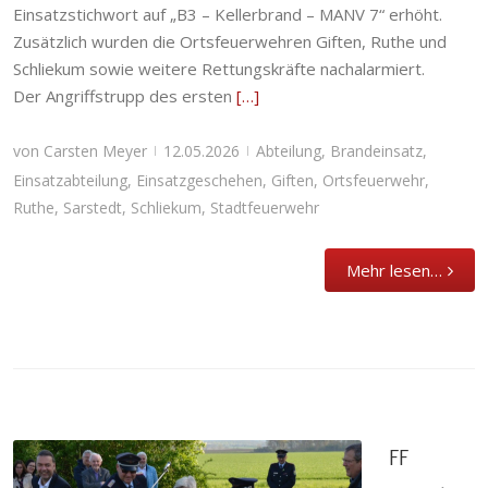
Einsatzstichwort auf „B3 – Kellerbrand – MANV 7“ erhöht.
Zusätzlich wurden die Ortsfeuerwehren Giften, Ruthe und
Schliekum sowie weitere Rettungskräfte nachalarmiert.
Der Angriffstrupp des ersten
[…]
von
Carsten Meyer
12.05.2026
Abteilung
,
Brandeinsatz
,
|
|
Einsatzabteilung
,
Einsatzgeschehen
,
Giften
,
Ortsfeuerwehr
,
Ruthe
,
Sarstedt
,
Schliekum
,
Stadtfeuerwehr
Mehr lesen…
FF