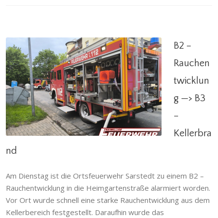
B2 –
Rauchen
twicklun
B2 – Rauchentwicklung —> B3 – Kellerbrand
g —> B3
Abteilung
,
Brandeinsatz
,
Einsatzabteilung
,
Einsatzgeschehen
,
Giften
,
Ortsfeuerwehr
,
Ruthe
,
–
Sarstedt
,
Schliekum
,
Stadtfeuerwehr
Kellerbra
nd
Am Dienstag ist die Ortsfeuerwehr Sarstedt zu einem B2 –
Rauchentwicklung in die Heimgartenstraße alarmiert worden.
Vor Ort wurde schnell eine starke Rauchentwicklung aus dem
Kellerbereich festgestellt. Daraufhin wurde das