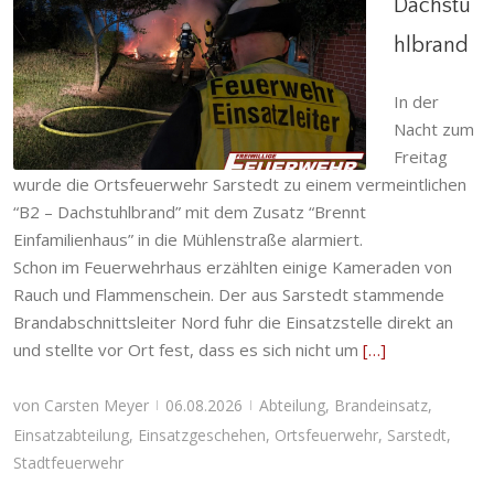
Dachstu
hlbrand
B2 – Dachstuhlbrand
In der
Abteilung
,
Brandeinsatz
,
Einsatzabteilung
,
Einsatzgeschehen
,
Ortsfeuerwehr
,
Sarstedt
,
Nacht zum
Stadtfeuerwehr
Freitag
wurde die Ortsfeuerwehr Sarstedt zu einem vermeintlichen
“B2 – Dachstuhlbrand” mit dem Zusatz “Brennt
Einfamilienhaus” in die Mühlenstraße alarmiert.
Schon im Feuerwehrhaus erzählten einige Kameraden von
Rauch und Flammenschein. Der aus Sarstedt stammende
Brandabschnittsleiter Nord fuhr die Einsatzstelle direkt an
und stellte vor Ort fest, dass es sich nicht um
[…]
von
Carsten Meyer
06.08.2026
Abteilung
,
Brandeinsatz
,
|
|
Einsatzabteilung
,
Einsatzgeschehen
,
Ortsfeuerwehr
,
Sarstedt
,
Stadtfeuerwehr