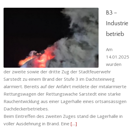
B3 –
Industrie
betrieb
B3 – Industriebetrieb
Abteilung
,
Brandeinsatz
,
Einsatzabteilung
,
Am
Einsatzgeschehen
,
Giften
,
Gödringen
,
Heisede
,
Hotteln
,
Ortsfeuerwehr
,
Ruthe
,
Sarstedt
,
Schliekum
,
14.01.2025
Stadtfeuerwehr
wurden
der zweite sowie der dritte Zug der Stadtfeuerwehr
Sarstedt zu einem Brand der Stufe 3 im Dachsteinweg
alarmiert. Bereits auf der Anfahrt meldete der mitalarmierte
Rettungswagen der Rettungswache Sarstedt eine starke
Rauchentwicklung aus einer Lagerhalle eines ortsansässigen
Dachdeckerbetriebes.
Beim Eintreffen des zweiten Zuges stand die Lagerhalle in
voller Ausdehnung in Brand. Eine
[…]