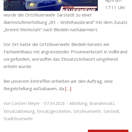
April um
Stadtfeuerwehr
17:11 Uhr
wurde die Ortsfeuerwehr Sarstedt zu einer
Alarmstufenerhöhung „B3 – Wohnhausbrand“ mit dem Zusatz
„brennt Werkstatt“ nach Bledeln nachalarmiert.
Vor Ort hatte die Ortsfeuerwehr Bledeln bereits ein
Fachwerkhaus mit angrenzender Privatwerkstatt in Vollbrand
vorgefunden, woraufhin das Einsatzstichwort umgehend
erhöht wurde.
Bei unserem Eintreffen erhielten wir den Auftrag, eine
Riegelstellung aufzubauen, da
[…]
von
Carsten Meyer
07.04.2026
Abteilung
,
Brandeinsatz
,
|
|
Einsatzabteilung
,
Einsatzgeschehen
,
Ortsfeuerwehr
,
Sarstedt
,
Stadtfeuerwehr