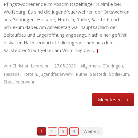
Pfingstwochenende im Abschnittszeltlager in Almke bei
Wolfsburg. Es sind die Jugendfeuerwehren der Ortswehren
aus Gödringen, Heisede, Hotteln, Ruthe, Sarstedt und
Schliekum dabei. Am Anreisetag war hauptsächlich der
Zeltaufbau und Lageröffnung angesagt. Nach einer gefühlt
eiskalten Nacht erwartete die Jugendlichen aus dem
Sarstedter Stadtgebiet am Vormiitag bei
[…]
von
Christian Lühmann
27.05.2023
Allgemein
,
Gödringen
,
|
|
Heisede
,
Hotteln
,
Jugendfeuerwehr
,
Ruthe
,
Sarstedt
,
Schliekum
,
Stadtfeuerwehr
Mehr lesen…
1
2
3
4
Weiter