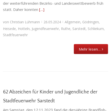
der weiterführenden Bezirks- und Landeswettbewerb früh
statt. Daher konnten
[…]
von
Christian Lühmann
26.05.2024
Allgemein
,
Gödringen
,
|
|
Heisede
,
Hotteln
,
Jugendfeuerwehr
,
Ruthe
,
Sarstedt
,
Schliekum
,
Stadtfeuerwehr
Mehr lesen…
62 Abzeichen für Kinder und Jugendliche der
Stadtfeuerwehr Sarstedt
62 Abzeichen für Kinder und Jugendliche der
Am Samstag, den 12.11.2023 fand die diesjährige Brandfloh-