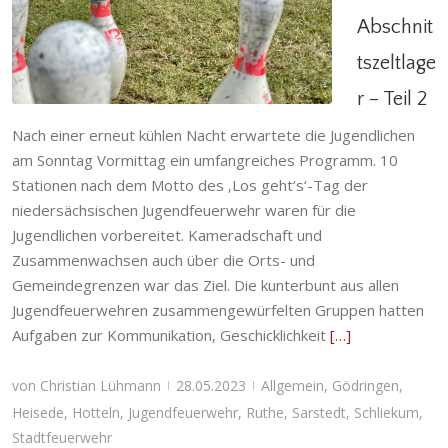
– Teil 2
Abschnit
Allgemein
,
Gödringen
,
Heisede
,
Hotteln
,
tszeltlage
Jugendfeuerwehr
,
Ruthe
,
Sarstedt
,
Schliekum
,
Stadtfeuerwehr
r – Teil 2
Nach einer erneut kühlen Nacht erwartete die Jugendlichen
am Sonntag Vormittag ein umfangreiches Programm. 10
Stationen nach dem Motto des ‚Los geht‘s‘-Tag der
niedersächsischen Jugendfeuerwehr waren für die
Jugendlichen vorbereitet. Kameradschaft und
Zusammenwachsen auch über die Orts- und
Gemeindegrenzen war das Ziel. Die kunterbunt aus allen
Jugendfeuerwehren zusammengewürfelten Gruppen hatten
Aufgaben zur Kommunikation, Geschicklichkeit
[…]
von
Christian Lühmann
28.05.2023
Allgemein
,
Gödringen
,
|
|
Heisede
,
Hotteln
,
Jugendfeuerwehr
,
Ruthe
,
Sarstedt
,
Schliekum
,
Stadtfeuerwehr