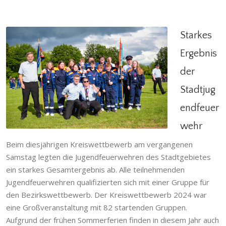
Starkes
Ergebnis
der
Starkes Ergebnis der Stadtjugendfeuerwehr
Stadtjug
Allgemein
,
Gödringen
,
Heisede
,
Hotteln
,
Jugendfeuerwehr
,
Ruthe
,
Sarstedt
,
Schliekum
,
endfeuer
Stadtfeuerwehr
wehr
Beim diesjährigen Kreiswettbewerb am vergangenen
Samstag legten die Jugendfeuerwehren des Stadtgebietes
ein starkes Gesamtergebnis ab. Alle teilnehmenden
Jugendfeuerwehren qualifizierten sich mit einer Gruppe für
den Bezirkswettbewerb. Der Kreiswettbewerb 2024 war
eine Großveranstaltung mit 82 startenden Gruppen.
Aufgrund der frühen Sommerferien finden in diesem Jahr auch