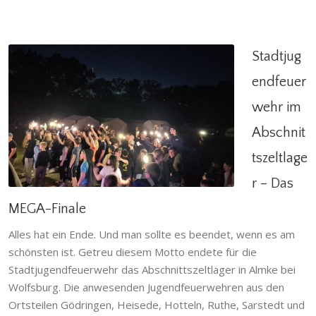
Stadtjug
endfeuer
wehr im
Stadtjugendfeuerwehr im Abschnittszeltlager
– Das MEGA-Finale
Abschnit
Allgemein
,
Gödringen
,
Heisede
,
Hotteln
,
tszeltlage
Jugendfeuerwehr
,
Ruthe
,
Sarstedt
,
Schliekum
,
Stadtfeuerwehr
r – Das
MEGA-Finale
Alles hat ein Ende. Und man sollte es beendet, wenn es am
schönsten ist. Getreu diesem Motto endete für die
Stadtjugendfeuerwehr das Abschnittszeltlager in Almke bei
Wolfsburg. Die anwesenden Jugendfeuerwehren aus den
Ortsteilen Gödringen, Heisede, Hotteln, Ruthe, Sarstedt und