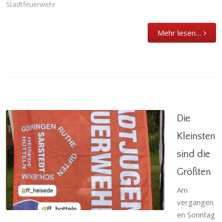
Stadtfeuerwehr
Mehr lesen…
Die
Kleinsten
sind die
Die Kleinsten sind die Größten
Größten
Allgemein
,
Gödringen
,
Heisede
,
Hotteln
,
Jugendfeuerwehr
,
Ruthe
,
Sarstedt
,
Schliekum
,
Am
Stadtfeuerwehr
vergangen
en Sonntag