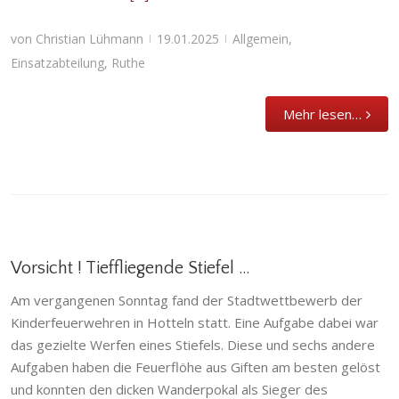
von
Christian Lühmann
19.01.2025
Allgemein
,
|
|
Einsatzabteilung
,
Ruthe
Mehr lesen…
Vorsicht ! Tieffliegende Stiefel …
Am vergangenen Sonntag fand der Stadtwettbewerb der
Kinderfeuerwehren in Hotteln statt. Eine Aufgabe dabei war
Vorsicht ! Tieffliegende Stiefel …
das gezielte Werfen eines Stiefels. Diese und sechs andere
Giften
,
Gödringen
,
Heisede
,
Hotteln
,
Aufgaben haben die Feuerflöhe aus Giften am besten gelöst
Kinderfeuerwehr
,
Sarstedt
,
Schliekum
,
Stadtfeuerwehr
und konnten den dicken Wanderpokal als Sieger des