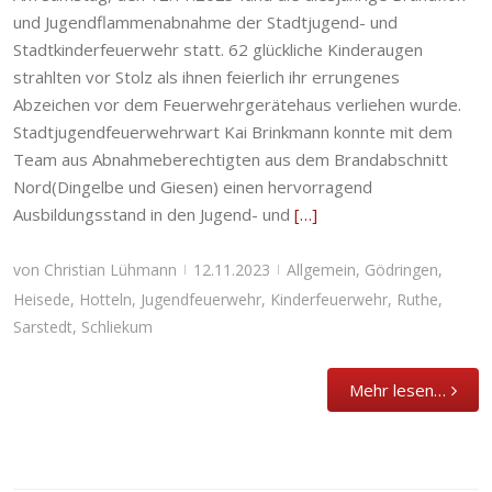
Stadtfeuerwehr Sarstedt
und Jugendflammenabnahme der Stadtjugend- und
Stadtkinderfeuerwehr statt. 62 glückliche Kinderaugen
Allgemein
,
Gödringen
,
Heisede
,
Hotteln
,
Jugendfeuerwehr
,
Kinderfeuerwehr
,
Ruthe
,
strahlten vor Stolz als ihnen feierlich ihr errungenes
Sarstedt
,
Schliekum
Abzeichen vor dem Feuerwehrgerätehaus verliehen wurde.
Stadtjugendfeuerwehrwart Kai Brinkmann konnte mit dem
Team aus Abnahmeberechtigten aus dem Brandabschnitt
Nord(Dingelbe und Giesen) einen hervorragend
Ausbildungsstand in den Jugend- und
[…]
von
Christian Lühmann
12.11.2023
Allgemein
,
Gödringen
,
|
|
Heisede
,
Hotteln
,
Jugendfeuerwehr
,
Kinderfeuerwehr
,
Ruthe
,
Sarstedt
,
Schliekum
Mehr lesen…