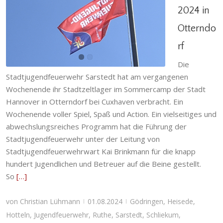
2024 in
Stadtzeltlager 2024 in Otterndorf
Otterndo
Gödringen
,
Heisede
,
Hotteln
,
Jugendfeuerwehr
,
rf
Ruthe
,
Sarstedt
,
Schliekum
,
Stadtfeuerwehr
Die
Stadtjugendfeuerwehr Sarstedt hat am vergangenen
Wochenende ihr Stadtzeltlager im Sommercamp der Stadt
Hannover in Otterndorf bei Cuxhaven verbracht. Ein
Wochenende voller Spiel, Spaß und Action. Ein vielseitiges und
abwechslungsreiches Programm hat die Führung der
Stadtjugendfeuerwehr unter der Leitung von
Stadtjugendfeuerwehrwart Kai Brinkmann für die knapp
hundert Jugendlichen und Betreuer auf die Beine gestellt.
So
[…]
von
Christian Lühmann
01.08.2024
Gödringen
,
Heisede
,
|
|
Hotteln
,
Jugendfeuerwehr
,
Ruthe
,
Sarstedt
,
Schliekum
,