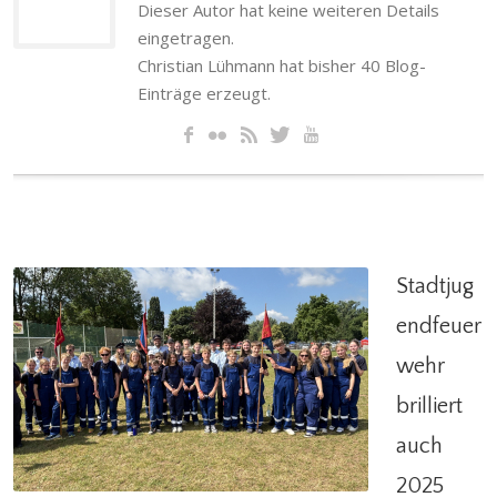
Dieser Autor hat keine weiteren Details
eingetragen.
Christian Lühmann hat bisher 40 Blog-
Einträge erzeugt.
Stadtjug
endfeuer
wehr
Stadtjugendfeuerwehr brilliert auch 2025
brilliert
Giften
,
Jugendfeuerwehr
,
Ruthe
,
Schliekum
,
auch
Stadtfeuerwehr
2025