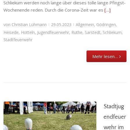
Schliekum werden noch lange über dieses tolle lange Pfingst-
Wochenende reden. Durch die Corona-Zeit war es
[…]
von
Christian Lühmann
29.05.2023
Allgemein
,
Gödringen
,
|
|
Heisede
,
Hotteln
,
Jugendfeuerwehr
,
Ruthe
,
Sarstedt
,
Schliekum
,
Stadtfeuerwehr
Mehr lesen…
Stadtjug
endfeuer
wehr im
Stadtjugendfeuerwehr im Abschnittszeltlager