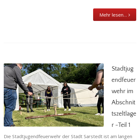
Mehr lesen…
Stadtjug
endfeuer
wehr im
Stadtjugendfeuerwehr im Abschnittszeltlager
-Teil 1
Abschnit
Allgemein
,
Gödringen
,
Heisede
,
Hotteln
,
tszeltlage
Jugendfeuerwehr
,
Ruthe
,
Sarstedt
,
Schliekum
,
Stadtfeuerwehr
r -Teil 1
Die Stadtjugendfeuerwehr der Stadt Sarstedt ist am langen