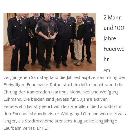
2 Mann
und 100
Jahre
2 Mann und 100 Jahre Feuerwehr
Feuerwe
Allgemein
,
Einsatzabteilung
,
Ruthe
hr
Am
vergangenen Samstag fand die Jahreshauptversammlung der
Freiwilligen Feuerwehr Ruthe statt. Im Mittelpunkt stand die
Ehrung der Kameraden Hartmut Mohwinkel und Wolfgang
Lühmann. Die beiden sind jeweils für 50Jahre aktiven
Feuerwehrdienst geehrt wurden. Vor allem die Laudatio für
den Ehrenortsbrandmeister Wolfgang Lühmann wurde etwas
länger, als Stadtbrandmeister Jens Klug seine langjährige
Laufbahn verlas. Er
[…]