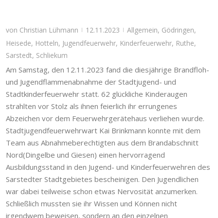
von
Christian Lühmann
12.11.2023
Allgemein
,
Gödringen
,
|
|
Heisede
,
Hotteln
,
Jugendfeuerwehr
,
Kinderfeuerwehr
,
Ruthe
,
Sarstedt
,
Schliekum
Am Samstag, den 12.11.2023 fand die diesjährige Brandfloh-
und Jugendflammenabnahme der Stadtjugend- und
Stadtkinderfeuerwehr statt. 62 glückliche Kinderaugen
strahlten vor Stolz als ihnen feierlich ihr errungenes
Abzeichen vor dem Feuerwehrgerätehaus verliehen wurde.
Stadtjugendfeuerwehrwart Kai Brinkmann konnte mit dem
Team aus Abnahmeberechtigten aus dem Brandabschnitt
Nord(Dingelbe und Giesen) einen hervorragend
Ausbildungsstand in den Jugend- und Kinderfeuerwehren des
Sarstedter Stadtgebietes bescheinigen. Den Jugendlichen
war dabei teilweise schon etwas Nervosität anzumerken.
Schließlich mussten sie ihr Wissen und Können nicht
irgendwem beweisen, sondern an den einzelnen