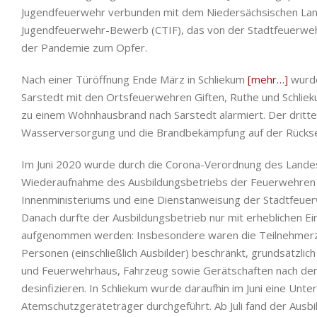
Jugendfeuerwehr verbunden mit dem Niedersächsischen Land
Jugendfeuerwehr-Bewerb (CTIF), das von der Stadtfeuerwehr 
der Pandemie zum Opfer.
Nach einer Türöffnung Ende März in Schliekum
[mehr…]
wurde
Sarstedt mit den Ortsfeuerwehren Giften, Ruthe und Schlie
zu einem Wohnhausbrand nach Sarstedt alarmiert. Der dritt
Wasserversorgung und die Brandbekämpfung auf der Rückse
Im Juni 2020 wurde durch die Corona-Verordnung des Lande
Wiederaufnahme des Ausbildungsbetriebs der Feuerwehren 
Innenministeriums und eine Dienstanweisung der Stadtfeuer
Danach durfte der Ausbildungsbetrieb nur mit erheblichen E
aufgenommen werden: Insbesondere waren die Teilnehmerza
Personen (einschließlich Ausbilder) beschränkt, grundsätzli
und Feuerwehrhaus, Fahrzeug sowie Gerätschaften nach dem
desinfizieren. In Schliekum wurde daraufhin im Juni eine Unte
Atemschutzgeräteträger durchgeführt. Ab Juli fand der Ausbi