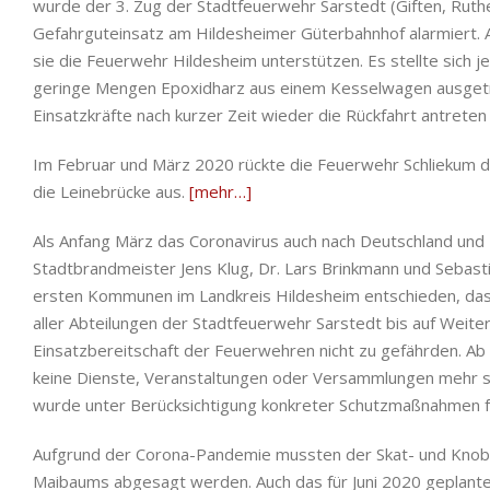
wurde der 3. Zug der Stadtfeuerwehr Sarstedt (Giften, Ruth
Gefahrguteinsatz am Hildesheimer Güterbahnhof alarmiert. A
sie die Feuerwehr Hildesheim unterstützen. Es stellte sich j
geringe Mengen Epoxidharz aus einem Kesselwagen ausgetr
Einsatzkräfte nach kurzer Zeit wieder die Rückfahrt antrete
Im Februar und März 2020 rückte die Feuerwehr Schliekum d
die Leinebrücke aus.
[mehr…]
Als Anfang März das Coronavirus auch nach Deutschland und
Stadtbrandmeister Jens Klug, Dr. Lars Brinkmann und Sebastia
ersten Kommunen im Landkreis Hildesheim entschieden, das
aller Abteilungen der Stadtfeuerwehr Sarstedt bis auf Weiter
Einsatzbereitschaft der Feuerwehren nicht zu gefährden. A
keine Dienste, Veranstaltungen oder Versammlungen mehr sta
wurde unter Berücksichtigung konkreter Schutzmaßnahmen f
Aufgrund der Corona-Pandemie mussten der Skat- und Knobe
Maibaums abgesagt werden. Auch das für Juni 2020 geplante