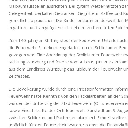
Maibaumaufstellen ausrichten. Bei gutem Wetter nutzten zah
Gelegenheit, bei kalten Getränken, Gegrilltem, Kaffee und
gemütlich zu plauschen. Die Kinder erklommen derweil den 
ergattern, und vergnügten sich bei den vorbereiteten Spiele
Zum 140-jährigen Stiftungsfest der Feuerwehr Unterleinach
die Feuerwehr Schliekum eingeladen, da ein Schliekumer Fe
gezogen war. Eine Abordnung der Schliekumer Feuerwehr ma
Richtung Würzburg und feierte vom 4. bis 6. Juni 2022 zus
aus dem Landkreis Würzburg das Jubiläum der Feuerwehr Un
Zeltfestes.
Die Bevölkerung wurde durch eine Presseinformation informie
Feuerwehr hatte Kenntnis von den Fackelarbeiten an der Sc
wurden der dritte Zug der Stadtfeuerwehr (Ortsfeuerwehren
sowie Einsatzkräfte der Ortsfeuerwehr Sarstedt am 9. Augu
zwischen Schliekum und Pattensen alarmiert. Schnell stellte s
ursächlich für den Feuerschein waren, so dass die Einsatzkr