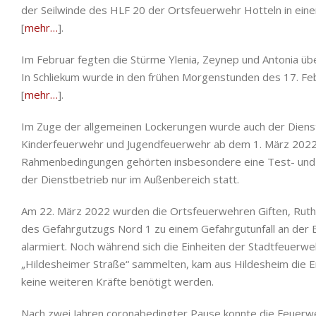
der Seilwinde des HLF 20 der Ortsfeuerwehr Hotteln in eine
[
mehr…
].
Im Februar fegten die Stürme Ylenia, Zeynep und Antonia üb
In Schliekum wurde in den frühen Morgenstunden des 17. Fe
[
mehr…
].
Im Zuge der allgemeinen Lockerungen wurde auch der Dienst
Kinderfeuerwehr und Jugendfeuerwehr ab dem 1. März 202
Rahmenbedingungen gehörten insbesondere eine Test- und 
der Dienstbetrieb nur im Außenbereich statt.
Am 22. März 2022 wurden die Ortsfeuerwehren Giften, Ruthe,
des Gefahrgutzugs Nord 1 zu einem Gefahrgutunfall an der 
alarmiert. Noch während sich die Einheiten der Stadtfeuer
„Hildesheimer Straße“ sammelten, kam aus Hildesheim die E
keine weiteren Kräfte benötigt werden.
Nach zwei Jahren coronabedingter Pause konnte die Feuerw