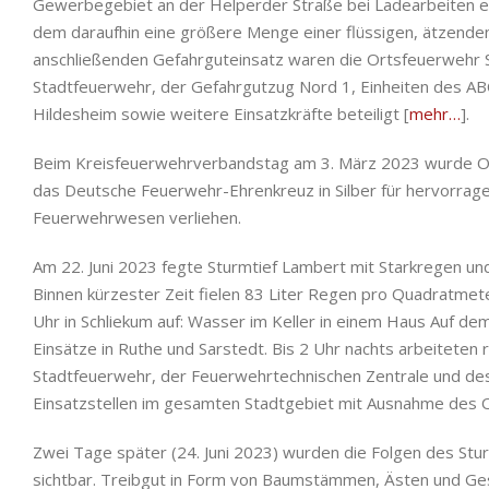
Gewerbegebiet an der Helperder Straße bei Ladearbeiten ei
dem daraufhin eine größere Menge einer flüssigen, ätzenden
anschließenden Gefahrguteinsatz waren die Ortsfeuerwehr S
Stadtfeuerwehr, der Gefahrgutzug Nord 1, Einheiten des A
Hildesheim sowie weitere Einsatzkräfte beteiligt [
mehr…
].
Beim Kreisfeuerwehrverbandstag am 3. März 2023 wurde O
das Deutsche Feuerwehr-Ehrenkreuz in Silber für hervorrag
Feuerwehrwesen verliehen.
Am 22. Juni 2023 fegte Sturmtief Lambert mit Starkregen u
Binnen kürzester Zeit fielen 83 Liter Regen pro Quadratmete
Uhr in Schliekum auf: Wasser im Keller in einem Haus Auf de
Einsätze in Ruthe und Sarstedt. Bis 2 Uhr nachts arbeiteten 
Stadtfeuerwehr, der Feuerwehrtechnischen Zentrale und de
Einsatzstellen im gesamten Stadtgebiet mit Ausnahme des Or
Zwei Tage später (24. Juni 2023) wurden die Folgen des Stu
sichtbar. Treibgut in Form von Baumstämmen, Ästen und Ge