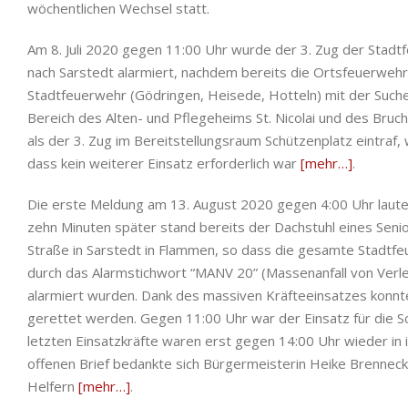
wöchentlichen Wechsel statt.
Am 8. Juli 2020 gegen 11:00 Uhr wurde der 3. Zug der Stad
nach Sarstedt alarmiert, nachdem bereits die Ortsfeuerwehr
Stadtfeuerwehr (Gödringen, Heisede, Hotteln) mit der Such
Bereich des Alten- und Pflegeheims St. Nicolai und des Br
als der 3. Zug im Bereitstellungsraum Schützenplatz eintraf
dass kein weiterer Einsatz erforderlich war
[mehr…]
.
Die erste Meldung am 13. August 2020 gegen 4:00 Uhr laute
zehn Minuten später stand bereits der Dachstuhl eines Seni
Straße in Sarstedt in Flammen, so dass die gesamte Stadtfe
durch das Alarmstichwort “MANV 20” (Massenanfall von Verle
alarmiert wurden. Dank des massiven Kräfteeinsatzes konn
gerettet werden. Gegen 11:00 Uhr war der Einsatz für die 
letzten Einsatzkräfte waren erst gegen 14:00 Uhr wieder in
offenen Brief bedankte sich Bürgermeisterin Heike Brennecke
Helfern
[mehr…]
.