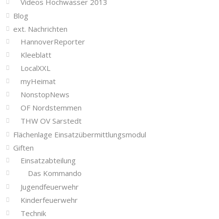
Videos Hochwasser 2013
Blog
ext. Nachrichten
HannoverReporter
Kleeblatt
LocalXXL
myHeimat
NonstopNews
OF Nordstemmen
THW OV Sarstedt
Flächenlage Einsatzübermittlungsmodul
Giften
Einsatzabteilung
Das Kommando
Jugendfeuerwehr
Kinderfeuerwehr
Technik