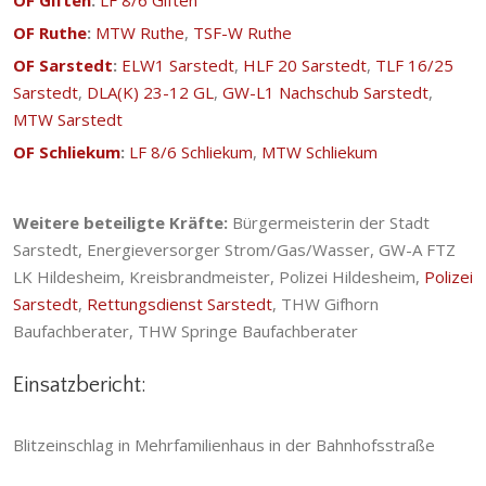
OF Giften
:
LF 8/6 Giften
OF Ruthe
:
MTW Ruthe
,
TSF-W Ruthe
OF Sarstedt
:
ELW1 Sarstedt
,
HLF 20 Sarstedt
,
TLF 16/25
Sarstedt
,
DLA(K) 23-12 GL
,
GW-L1 Nachschub Sarstedt
,
MTW Sarstedt
OF Schliekum
:
LF 8/6 Schliekum
,
MTW Schliekum
Weitere beteiligte Kräfte:
Bürgermeisterin der Stadt
Sarstedt, Energieversorger Strom/Gas/Wasser, GW-A FTZ
LK Hildesheim, Kreisbrandmeister, Polizei Hildesheim,
Polizei
Sarstedt
,
Rettungsdienst Sarstedt
, THW Gifhorn
Baufachberater, THW Springe Baufachberater
Einsatzbericht:
Blitzeinschlag in Mehrfamilienhaus in der Bahnhofsstraße