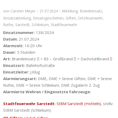
von
Carsten Meyer
21.07.2024
Abteilung
,
Brandeinsatz
,
|
|
Einsatzabteilung
,
Einsatzgeschehen
,
Giften
,
Ortsfeuerwehr
,
Ruthe
,
Sarstedt
,
Schliekum
,
Stadtfeuerwehr
Einsatznummer:
138/2024
Datum:
21.07.2024
Alarmzeit:
16:20 Uhr
Dauer:
5 Stunden
Art:
Brandeinsatz
> B3 – Großbrand
> Dachstuhlbrand
Einsatzort:
Bahnhofsstraße
Einsatzleiter:
J.Klug
Alarmierungsart:
DME, DME + Sirene Giften, DME + Sirene
Ruthe, DME + Sirene Schliekum, DME Zugalarm 2. Zug
Alarmierte Wehren / Eingesetzte Fahrzeuge:
Stadtfeuerwehr Sarstedt
:
StBM Sarstedt (Hotteln)
, stellv.
StBM Sarstedt (Schliekum)