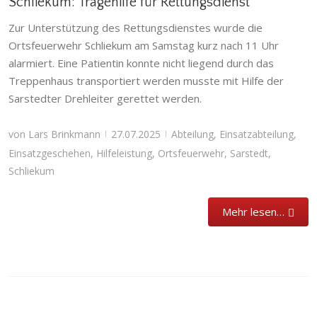
Schliekum: Tragehilfe für Rettungsdienst
Zur Unterstützung des Rettungsdienstes wurde die
Ortsfeuerwehr Schliekum am Samstag kurz nach 11 Uhr
alarmiert. Eine Patientin konnte nicht liegend durch das
Treppenhaus transportiert werden musste mit Hilfe der
Sarstedter Drehleiter gerettet werden.
von
Lars Brinkmann
27.07.2025
Abteilung
,
Einsatzabteilung
,
|
|
Einsatzgeschehen
,
Hilfeleistung
,
Ortsfeuerwehr
,
Sarstedt
,
Schliekum
Mehr lesen…