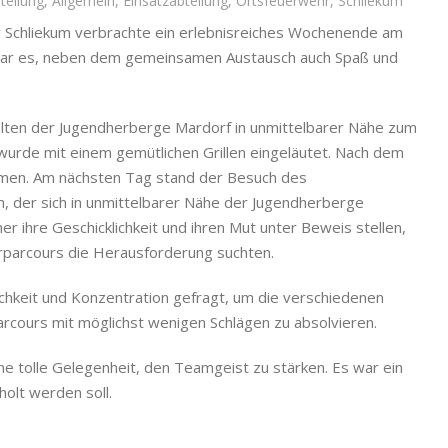
teilung
,
Allgemein
,
Einsatzabteilung
,
Ortsfeuerwehr
,
Schliekum
r Schliekum verbrachte ein erlebnisreiches Wochenende am
t war es, neben dem gemeinsamen Austausch auch Spaß und
elten der Jugendherberge Mardorf in unmittelbarer Nähe zum
urde mit einem gemütlichen Grillen eingeläutet. Nach dem
ammen. Am nächsten Tag stand der Besuch des
 der sich in unmittelbarer Nähe der Jugendherberge
er ihre Geschicklichkeit und ihren Mut unter Beweis stellen,
rparcours die Herausforderung suchten.
ichkeit und Konzentration gefragt, um die verschiedenen
rcours mit möglichst wenigen Schlägen zu absolvieren.
 tolle Gelegenheit, den Teamgeist zu stärken. Es war ein
holt werden soll.