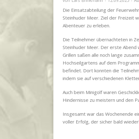
von
Lars Brinkmann
12.09.2025
Ab
Die Einsatzabteilung der Feuerweh
Steinhuder Meer. Ziel der Freizei
Abenteuer zu erleben.
Die Teilnehmer übernachteten in Z
Steinhuder Meer. Der erste Abend w
Grillen saßen alle noch lange zus
Hochseilgartens auf dem Programm,
befindet. Dort konnten die Teilnehm
indem sie auf verschiedenen Klette
Auch beim Minigolf waren Geschickl
Hindernisse zu meistern und den Pa
Insgesamt war das Wochenende eine
voller Erfolg, der sicher bald wieder