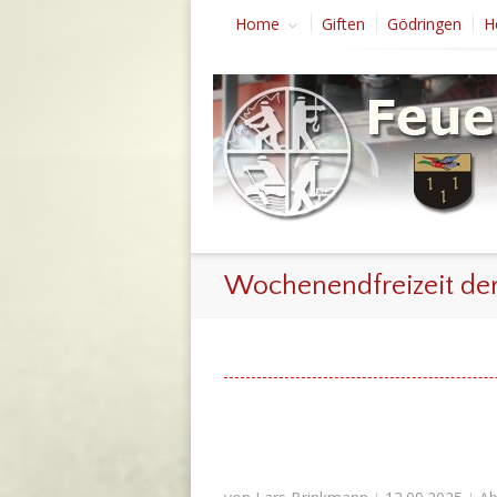
Home
Giften
Gödringen
H
Wochenendfreizeit de
|
|