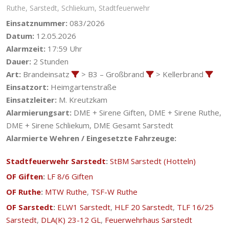
Ruthe
,
Sarstedt
,
Schliekum
,
Stadtfeuerwehr
Einsatznummer:
083/2026
Datum:
12.05.2026
Alarmzeit:
17:59 Uhr
Dauer:
2 Stunden
Art:
Brandeinsatz
> B3 – Großbrand
> Kellerbrand
Einsatzort:
Heimgartenstraße
Einsatzleiter:
M. Kreutzkam
Alarmierungsart:
DME + Sirene Giften, DME + Sirene Ruthe,
DME + Sirene Schliekum, DME Gesamt Sarstedt
Alarmierte Wehren / Eingesetzte Fahrzeuge:
Stadtfeuerwehr Sarstedt
:
StBM Sarstedt (Hotteln)
OF Giften
:
LF 8/6 Giften
OF Ruthe
:
MTW Ruthe
,
TSF-W Ruthe
OF Sarstedt
:
ELW1 Sarstedt
,
HLF 20 Sarstedt
,
TLF 16/25
Sarstedt
,
DLA(K) 23-12 GL
,
Feuerwehrhaus Sarstedt