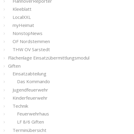
HannoverReporter
Kleeblatt
LocalXXL
myHeimat
NonstopNews
OF Nordstemmen
THW OV Sarstedt
Flächenlage Einsatzübermittlungsmodul
Giften
Einsatzabteilung
Das Kommando
Jugendfeuerwehr
Kinderfeuerwehr
Technik
Feuerwehrhaus
LF 8/6 Giften
Terminübersicht