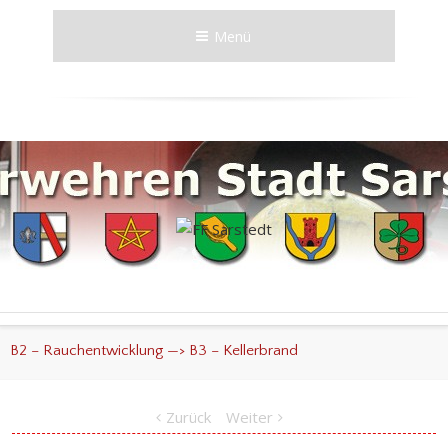
Menü
B2 – Rauchentwicklung —> B3 – Kellerbrand
Zurück
Weiter