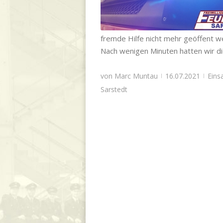
Einsatzabteilung
,
Einsatzgeschehen
,
Hilf
Ortsfeuerwehr
,
Sarstedt
fremde Hilfe nicht mehr geöffent w
Nach wenigen Minuten hatten wir d
von
Marc Muntau
16.07.2021
Eins
|
|
Sarstedt