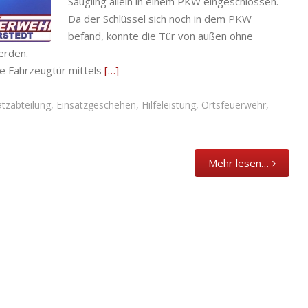
Säugling allein in einem PKW eingeschlossen.
eleistung
,
Da der Schlüssel sich noch in dem PKW
befand, konnte die Tür von außen ohne
erden.
ie Fahrzeugtür mittels
[…]
atzabteilung
,
Einsatzgeschehen
,
Hilfeleistung
,
Ortsfeuerwehr
,
Mehr lesen…