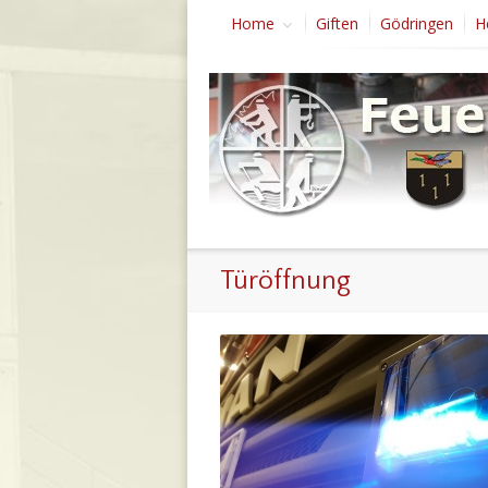
Home
Giften
Gödringen
H
Türöffnung
FF Sarstedt | H0 – Türöffnung