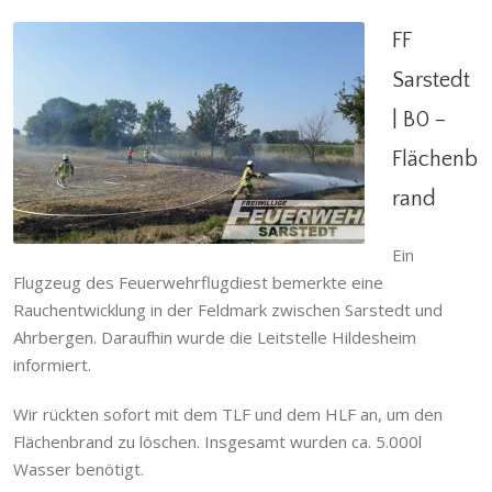
FF
Sarstedt
| B0 –
FF Sarstedt | B0 – Flächenbrand
Flächenb
Brandeinsatz
,
Einsatzabteilung
,
Einsatzgeschehen
,
rand
Sarstedt
Ein
Flugzeug des Feuerwehrflugdiest bemerkte eine
Rauchentwicklung in der Feldmark zwischen Sarstedt und
Ahrbergen. Daraufhin wurde die Leitstelle Hildesheim
informiert.
Wir rückten sofort mit dem TLF und dem HLF an, um den
Flächenbrand zu löschen. Insgesamt wurden ca. 5.000l
Wasser benötigt.