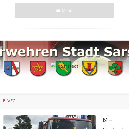
Menü
B1 VEG
B1 –