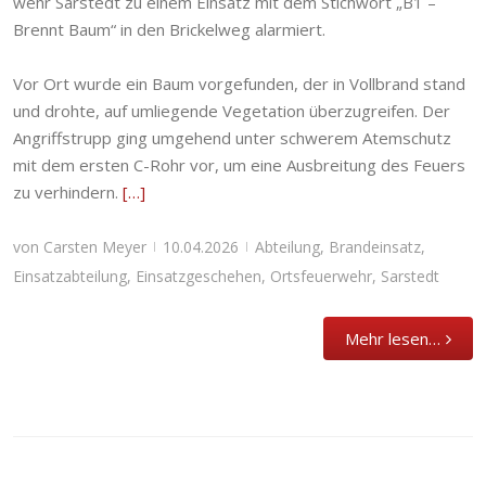
wehr Sarstedt zu einem Einsatz mit dem Stichwort „B1 –
Brennt Baum“ in den Brickelweg alarmiert.
Vor Ort wurde ein Baum vorgefunden, der in Vollbrand stand
und drohte, auf umliegende Vegetation überzugreifen. Der
Angriffstrupp ging umgehend unter schwerem Atemschutz
mit dem ersten C-Rohr vor, um eine Ausbreitung des Feuers
zu verhindern.
[…]
von
Carsten Meyer
10.04.2026
Abteilung
,
Brandeinsatz
,
|
|
Einsatzabteilung
,
Einsatzgeschehen
,
Ortsfeuerwehr
,
Sarstedt
Mehr lesen…