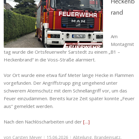
Heckenb
rand
B1 – Heckenbrand
Abteilung
,
Brandeinsatz
,
Einsatzabteilung
,
Einsatzgeschehen
,
Ortsfeuerwehr
,
Sarstedt
Am
Montagmit
tag wurde die Ortsfeuerwehr Sarstedt zu einem „B1 –
Heckenbrand“ in die Voss-Straße alarmiert.
Vor Ort wurde eine etwa fünf Meter lange Hecke in Flammen
vorgefunden. Der Angriffstrupp ging umgehend unter
schwerem Atemschutz mit dem Schnellangriff vor, um das
Feuer einzudämmen. Bereits kurze Zeit später konnte „Feuer
aus“ gemeldet werden.
Nach den Nachlöscharbeiten und der
[…]
von
Carsten Meyer
15.06.2026
Abteilung
,
Brandeinsatz
,
|
|