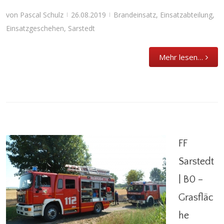
von
Pascal Schulz
26.08.2019
Brandeinsatz
,
Einsatzabteilung
,
|
|
Einsatzgeschehen
,
Sarstedt
Mehr lesen…
FF
Sarstedt
| B0 –
FF Sarstedt | B0 – Grasfläche
Grasfläc
Einsatzgeschehen
he