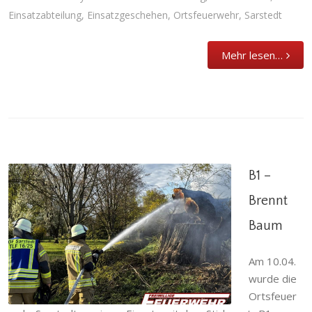
Einsatzabteilung
,
Einsatzgeschehen
,
Ortsfeuerwehr
,
Sarstedt
Mehr lesen…
B1 –
Brennt
Baum
B1 – Brennt Baum
Am 10.04.
Abteilung
,
Brandeinsatz
,
Einsatzabteilung
,
Einsatzgeschehen
,
Ortsfeuerwehr
,
Sarstedt
wurde die
Ortsfeuer