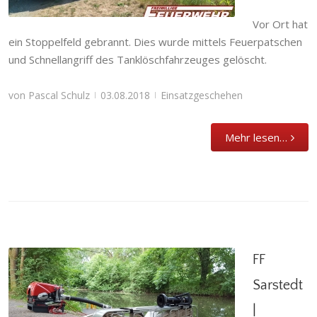
Vor Ort hat
ein Stoppelfeld gebrannt. Dies wurde mittels Feuerpatschen
und Schnellangriff des Tanklöschfahrzeuges gelöscht.
von
Pascal Schulz
03.08.2018
Einsatzgeschehen
|
|
Mehr lesen…
FF
Sarstedt
|