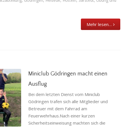
atzabteilung
,
Gödringen
,
Heisede
,
Hotteln
,
Sarstedt
,
Übung und
Mehr lesen…
Miniclub Gödringen macht einen
Ausflug
Bei dem letzten Dienst vom Miniclub
Gödringen trafen sich alle Mitglieder und
sflug
Betreuer mit dem Fahrrad am
wehr
Feuerwehrhaus.Nach einer kurzen
Sicherheitseinweisung machten sich die