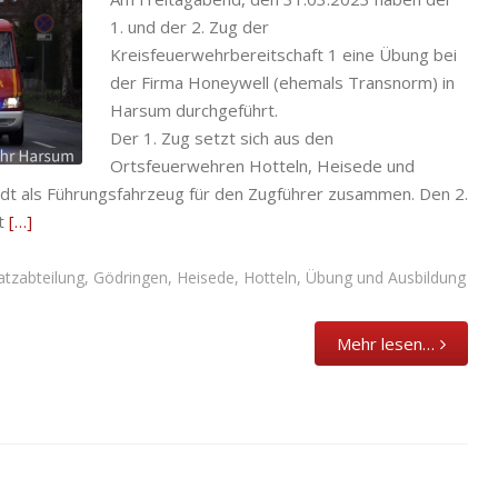
1. und der 2. Zug der
Kreisfeuerwehrbereitschaft 1 eine Übung bei
der Firma Honeywell (ehemals Transnorm) in
Hotteln
,
Harsum durchgeführt.
Der 1. Zug setzt sich aus den
Ortsfeuerwehren Hotteln, Heisede und
t als Führungsfahrzeug für den Zugführer zusammen. Den 2.
it
[…]
atzabteilung
,
Gödringen
,
Heisede
,
Hotteln
,
Übung und Ausbildung
Mehr lesen…