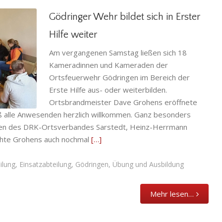
Gödringer Wehr bildet sich in Erster
Hilfe weiter
Am vergangenen Samstag ließen sich 18
 Hilfe
Kameradinnen und Kameraden der
Ortsfeuerwehr Gödringen im Bereich der
Übung und
Erste Hilfe aus- oder weiterbilden.
Ortsbrandmeister Dave Grohens eröffnete
eß alle Anwesenden herzlich willkommen. Ganz besonders
den des DRK-Ortsverbandes Sarstedt, Heinz-Herrmann
chte Grohens auch nochmal
[…]
ilung
,
Einsatzabteilung
,
Gödringen
,
Übung und Ausbildung
Mehr lesen…