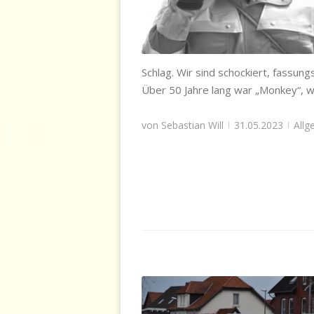
Allgemein
,
Einsatzabteilung
,
Gödri
Schlag. Wir sind schockiert, fassun
Über 50 Jahre lang war „Monkey“, wi
von
Sebastian Will
31.05.2023
Allg
|
|