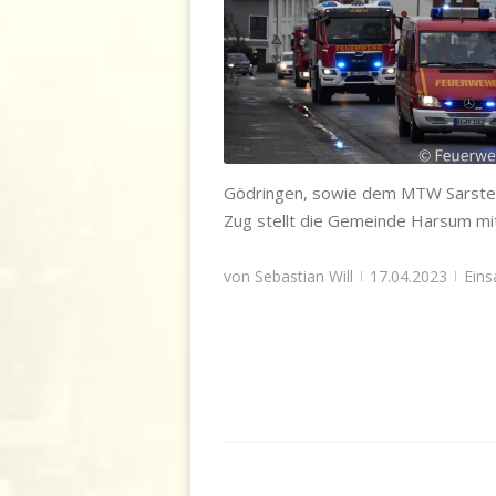
Der 1. Zug übt in Harsum
Einsatzabteilung
,
Gödringen
,
Heisede
,
Übung und Ausbildung
Gödringen, sowie dem MTW Sarsted
Zug stellt die Gemeinde Harsum m
von
Sebastian Will
17.04.2023
Eins
|
|