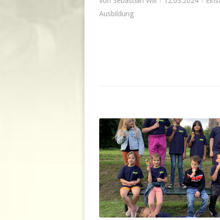
von
Sebastian Will
12.03.2024
Eins
Ausbildung
Miniclub Gödringen macht einen Au
Allgemein
,
Gödringen
,
Kinderfeuer