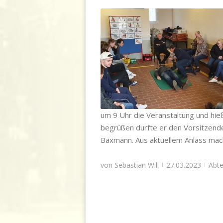
Gödringer Wehr bildet sich in Erster
weiter
Abteilung
,
Einsatzabteilung
,
Gödringen
,
Ausbildung
um 9 Uhr die Veranstaltung und hi
begrüßen durfte er den Vorsitzen
Baxmann. Aus aktuellem Anlass ma
von
Sebastian Will
27.03.2023
Abte
|
|