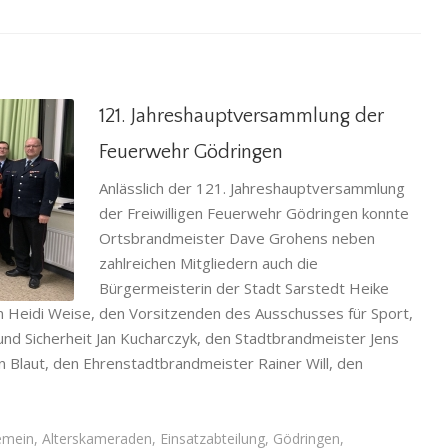
121. Jahreshauptversammlung der
Feuerwehr Gödringen
Anlässlich der 121. Jahreshauptversammlung
uerwehr
der Freiwilligen Feuerwehr Gödringen konnte
Ortsbrandmeister Dave Grohens neben
teilung
,
zahlreichen Mitgliedern auch die
euerwehr
Bürgermeisterin der Stadt Sarstedt Heike
n Heidi Weise, den Vorsitzenden des Ausschusses für Sport,
und Sicherheit Jan Kucharczyk, den Stadtbrandmeister Jens
an Blaut, den Ehrenstadtbrandmeister Rainer Will, den
emein
,
Alterskameraden
,
Einsatzabteilung
,
Gödringen
,