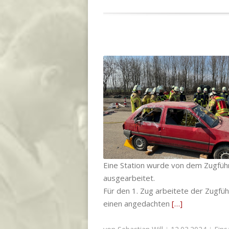
Gemeinsame Ausbildung mit Fa
Rettungsdienst
Einsatzabteilung
,
Gödringen
,
Heisede
,
Sarstedt
,
Übung und Ausbildun
Eine Station wurde von dem Zugführ
ausgearbeitet.
Für den 1. Zug arbeitete der Zugfüh
einen angedachten
[…]
|
|