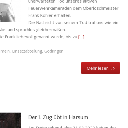
unerwarteten Tod unseres aktiven
Feuerwehrkameraden dem Oberlöschmeister
ngen
Frank Köhler erhalten.
Die Nachricht von seinem Tod traf uns wie ein
gslos und sprachlos gleichermaßen.
e Frank liebevoll genannt wurde, bis zu
[…]
emein
,
Einsatzabteilung
,
Gödringen
Mehr lesen…
Der 1. Zug übt in Harsum
Am Freitagabend, den 31.03.2023 haben der