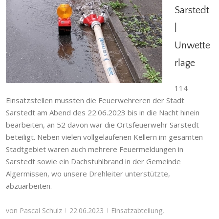
Sarstedt
|
FF Sarstedt | Unwetterlage
Unwette
Einsatzabteilung
,
Einsatzgeschehen
,
Giften
,
Gödringen
,
Heisede
,
Hilfeleistung
,
Hotteln
,
rlage
Ortsfeuerwehr
,
Ruthe
,
Sarstedt
,
Schliekum
,
Stadtfeuerwehr
114
Einsatzstellen mussten die Feuerwehreren der Stadt
Sarstedt am Abend des 22.06.2023 bis in die Nacht hinein
bearbeiten, an 52 davon war die Ortsfeuerwehr Sarstedt
beteiligt. Neben vielen vollgelaufenen Kellern im gesamten
Stadtgebiet waren auch mehrere Feuermeldungen in
Sarstedt sowie ein Dachstuhlbrand in der Gemeinde
Algermissen, wo unsere Drehleiter unterstützte,
abzuarbeiten.
von
Pascal Schulz
22.06.2023
Einsatzabteilung
,
|
|