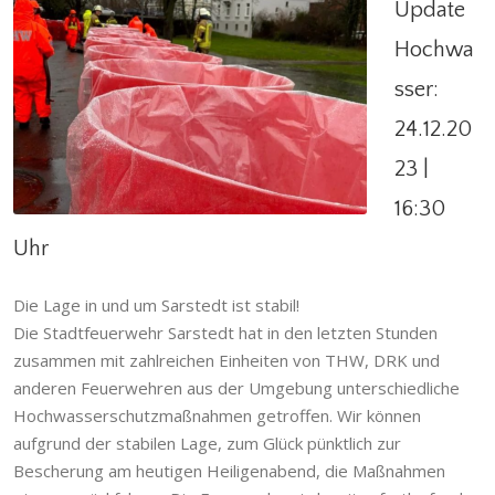
Update
Hochwa
sser:
Update Hochwasser: 24.12.2023 | 16:30 Uhr
24.12.20
Einsatzabteilung
,
Einsatzgeschehen
,
Giften
,
Gödringen
,
Heisede
,
Hilfeleistung
,
Hotteln
,
23 |
Ortsfeuerwehr
,
Ruthe
,
Sarstedt
,
Schliekum
,
Stadtfeuerwehr
16:30
Uhr
Die Lage in und um Sarstedt ist stabil!
Die Stadtfeuerwehr Sarstedt hat in den letzten Stunden
zusammen mit zahlreichen Einheiten von THW, DRK und
anderen Feuerwehren aus der Umgebung unterschiedliche
Hochwasserschutzmaßnahmen getroffen. Wir können
aufgrund der stabilen Lage, zum Glück pünktlich zur
Bescherung am heutigen Heiligenabend, die Maßnahmen