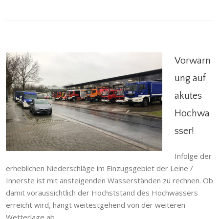
Vorwarn
ung auf
akutes
Vorwarnung auf akutes Hochwasser!
Hochwa
Allgemein
,
Einsatzabteilung
,
Einsatzgeschehen
,
Giften
,
Gödringen
,
Heisede
,
Hilfeleistung
,
Hotteln
,
sser!
Ortsfeuerwehr
,
Ruthe
,
Sarstedt
,
Schliekum
,
Stadtfeuerwehr
Infolge der
erheblichen Niederschläge im Einzugsgebiet der Leine /
Innerste ist mit ansteigenden Wasserständen zu rechnen. Ob
damit voraussichtlich der Höchststand des Hochwassers
erreicht wird, hängt weitestgehend von der weiteren
Wetterlage ab.