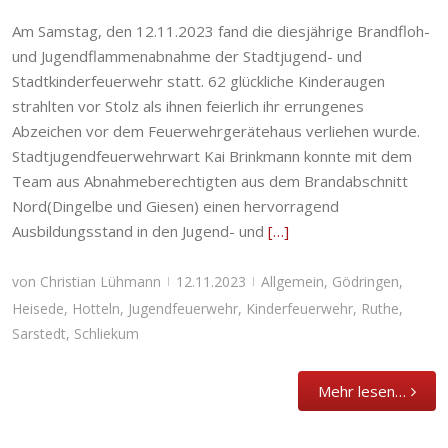
62 Abzeichen für Kinder und Jugendliche der
Am Samstag, den 12.11.2023 fand die diesjährige Brandfloh-
Stadtfeuerwehr Sarstedt
und Jugendflammenabnahme der Stadtjugend- und
Allgemein
,
Gödringen
,
Heisede
,
Hotteln
,
Stadtkinderfeuerwehr statt. 62 glückliche Kinderaugen
Jugendfeuerwehr
,
Kinderfeuerwehr
,
Ruthe
,
Sarstedt
,
Schliekum
strahlten vor Stolz als ihnen feierlich ihr errungenes
Abzeichen vor dem Feuerwehrgerätehaus verliehen wurde.
Stadtjugendfeuerwehrwart Kai Brinkmann konnte mit dem
Team aus Abnahmeberechtigten aus dem Brandabschnitt
Nord(Dingelbe und Giesen) einen hervorragend
Ausbildungsstand in den Jugend- und
[…]
von
Christian Lühmann
12.11.2023
Allgemein
,
Gödringen
,
|
|
Heisede
,
Hotteln
,
Jugendfeuerwehr
,
Kinderfeuerwehr
,
Ruthe
,
Sarstedt
,
Schliekum
Mehr lesen…