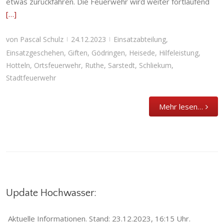
etwas zurückfahren. Die Feuerwehr wird weiter fortlaufend
[…]
von
Pascal Schulz
24.12.2023
Einsatzabteilung
,
|
|
Einsatzgeschehen
,
Giften
,
Gödringen
,
Heisede
,
Hilfeleistung
,
Hotteln
,
Ortsfeuerwehr
,
Ruthe
,
Sarstedt
,
Schliekum
,
Stadtfeuerwehr
Mehr lesen…
Update Hochwasser:
Aktuelle Informationen. Stand: 23.12.2023, 16:15 Uhr.