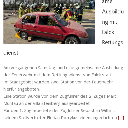
ame
Ausbildu
Gemeinsame Ausbildung mit Falck
ng mit
Rettungsdienst
Einsatzabteilung
,
Gödringen
,
Heisede
,
Hotteln
,
Falck
Sarstedt
,
Übung und Ausbildung
Rettungs
dienst
Am vergangenen Samstag fand eine gemeinsame Ausbildung
der Feuerwehr mit dem Rettungsdienst von Falck statt.
Im Stadtgebiet wurden zwei Station von der Feuerwehr
hierfür angeboten.
Eine Station wurde von dem Zugführer des 2. Zuges Marc
Muntau an der Villa Steinberg ausgearbeitet.
Für den 1. Zug arbeitete der Zugführer Sebastian Will mit
seinem Stellvertreter Florian Potrykus einen angedachten
[…]