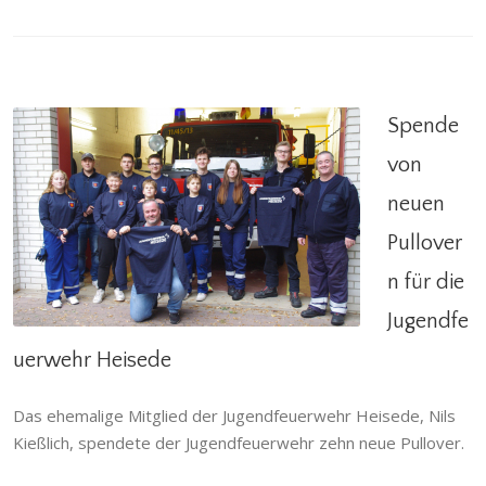
Spende
von
neuen
Spende von neuen Pullovern für die
Pullover
Jugendfeuerwehr Heisede
n für die
Heisede
,
Jugendfeuerwehr
Jugendfe
uerwehr Heisede
Das ehemalige Mitglied der Jugendfeuerwehr Heisede, Nils
Kießlich, spendete der Jugendfeuerwehr zehn neue Pullover.