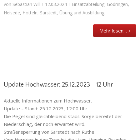
von
Sebastian Will
12.03.2024
Einsatzabteilung
,
Gödringen
,
|
|
Heisede
,
Hotteln
,
Sarstedt
,
Übung und Ausbildung
Mehr lesen…
Update Hochwasser: 25.12.2023 – 12 Uhr
Aktuelle Informationen zum Hochwasser.
Update – Stand: 25.12.2023, 12:00 Uhr
Die Pegel sind gleichbleibend stabil. Sorge bereitet der
Niederschlag, der noch erwartet wird.
Straßensperrung von Sarstedt nach Ruthe
Vom Nordring in den Trog ist die Hans-Henning-Brandes-