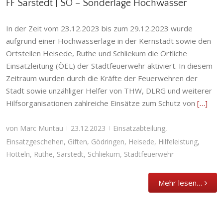
FF Sarstedt | SO – Sonderlage Hochwasser
In der Zeit vom 23.12.2023 bis zum 29.12.2023 wurde
aufgrund einer Hochwasserlage in der Kernstadt sowie den
Ortsteilen Heisede, Ruthe und Schliekum die Örtliche
Einsatzleitung (ÖEL) der Stadtfeuerwehr aktiviert. In diesem
Zeitraum wurden durch die Kräfte der Feuerwehren der
Stadt sowie unzähliger Helfer von THW, DLRG und weiterer
Hilfsorganisationen zahlreiche Einsätze zum Schutz von
[…]
von
Marc Muntau
23.12.2023
Einsatzabteilung
,
|
|
Einsatzgeschehen
,
Giften
,
Gödringen
,
Heisede
,
Hilfeleistung
,
Hotteln
,
Ruthe
,
Sarstedt
,
Schliekum
,
Stadtfeuerwehr
Mehr lesen…