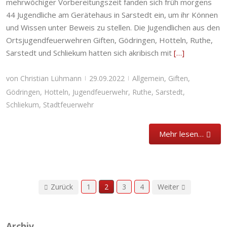
mehrwöchiger Vorbereitungszeit fanden sich früh morgens
44 Jugendliche am Gerätehaus in Sarstedt ein, um ihr Können
und Wissen unter Beweis zu stellen. Die Jugendlichen aus den
Ortsjugendfeuerwehren Giften, Gödringen, Hotteln, Ruthe,
Sarstedt und Schliekum hatten sich akribisch mit
[…]
von
Christian Lühmann
29.09.2022
Allgemein
,
Giften
,
|
|
Gödringen
,
Hotteln
,
Jugendfeuerwehr
,
Ruthe
,
Sarstedt
,
Schliekum
,
Stadtfeuerwehr
Mehr lesen…
Zurück
1
2
3
4
Weiter
Archiv