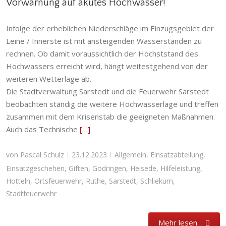
Vorwarnung auf akutes Hochwasser!
Infolge der erheblichen Niederschläge im Einzugsgebiet der
Leine / Innerste ist mit ansteigenden Wasserständen zu
rechnen. Ob damit voraussichtlich der Höchststand des
Hochwassers erreicht wird, hängt weitestgehend von der
weiteren Wetterlage ab.
Die Stadtverwaltung Sarstedt und die Feuerwehr Sarstedt
beobachten ständig die weitere Hochwasserlage und treffen
zusammen mit dem Krisenstab die geeigneten Maßnahmen.
Auch das Technische
[…]
von
Pascal Schulz
23.12.2023
Allgemein
,
Einsatzabteilung
,
|
|
Einsatzgeschehen
,
Giften
,
Gödringen
,
Heisede
,
Hilfeleistung
,
Hotteln
,
Ortsfeuerwehr
,
Ruthe
,
Sarstedt
,
Schliekum
,
Stadtfeuerwehr
Mehr lesen…