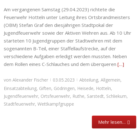
Am vergangenen Samstag (29.04.2023) richtete die
Feuerwehr Hotteln unter Leitung ihres Ortsbrandmeisters
(OBM) Stefan Graf den diesjährigen Stadtpokal der
Jugendfeuerwehr sowie der Aktiven Wehren aus. Ab 10 Uhr
starteten 10 Jugendgruppen der Stadtwehren mit dem
sogenannten B-Teil, einer Staffellaufstrecke, auf der
verschiedene Aufgaben erledigt werden mussten. Neben
dem Rollen eines C-Schlauches und dem überqueren
[…]
von
Alexander Fischer
03.05.2023
Abteilung
,
Allgemein
,
|
|
Einsatzabteilung
,
Giften
,
Gödringen
,
Heisede
,
Hotteln
,
Jugendfeuerwehr
,
Ortsfeuerwehr
,
Ruthe
,
Sarstedt
,
Schliekum
,
Stadtfeuerwehr
,
Wettkampfgruppe
Mehr lesen…