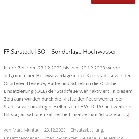
FF Sarstedt | SO – Sonderlage Hochwasser
In der Zeit vom 23.12.2023 bis zum 29.12.2023 wurde
aufgrund einer Hochwasserlage in der Kernstadt sowie den
Ortsteilen Heisede, Ruthe und Schliekum die Örtliche
Einsatzleitung (ÖEL) der Stadtfeuerwehr aktiviert. In diesem
Zeitraum wurden durch die Kräfte der Feuerwehren der
Stadt sowie unzähliger Helfer von THW, DLRG und weiterer
Hilfsorganisationen zahlreiche Einsätze zum Schutz von
[…]
von
Marc Muntau
23.12.2023
Einsatzabteilung
,
|
|
Einsatzgeschehen
,
Giften
,
Gödringen
,
Heisede
,
Hilfeleistung
,