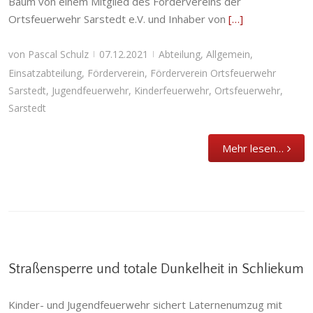
Baum von einem Mitglied des Fördervereins der
Ortsfeuerwehr Sarstedt e.V. und Inhaber von
[…]
von
Pascal Schulz
07.12.2021
Abteilung
,
Allgemein
,
|
|
Einsatzabteilung
,
Förderverein
,
Förderverein Ortsfeuerwehr
Sarstedt
,
Jugendfeuerwehr
,
Kinderfeuerwehr
,
Ortsfeuerwehr
,
Sarstedt
Mehr lesen…
Straßensperre und totale Dunkelheit in Schliekum
Kinder- und Jugendfeuerwehr sichert Laternenumzug mit