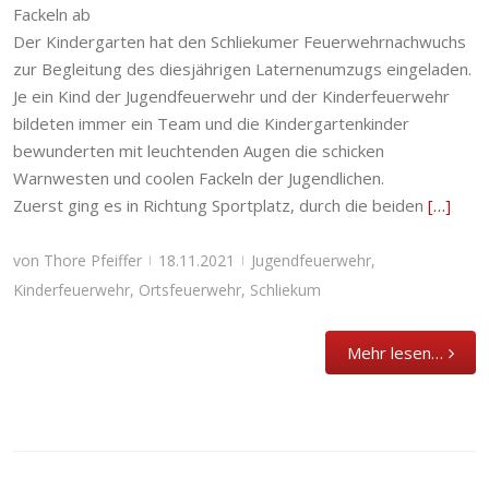
Straßensperre und totale Dunkelheit in
Fackeln ab
Schliekum
Der Kindergarten hat den Schliekumer Feuerwehrnachwuchs
Jugendfeuerwehr
,
Kinderfeuerwehr
,
zur Begleitung des diesjährigen Laternenumzugs eingeladen.
Ortsfeuerwehr
,
Schliekum
Je ein Kind der Jugendfeuerwehr und der Kinderfeuerwehr
bildeten immer ein Team und die Kindergartenkinder
bewunderten mit leuchtenden Augen die schicken
Warnwesten und coolen Fackeln der Jugendlichen.
Zuerst ging es in Richtung Sportplatz, durch die beiden
[…]
von
Thore Pfeiffer
18.11.2021
Jugendfeuerwehr
,
|
|
Kinderfeuerwehr
,
Ortsfeuerwehr
,
Schliekum
Mehr lesen…