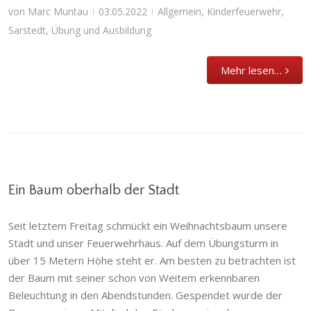
von
Marc Muntau
03.05.2022
Allgemein
,
Kinderfeuerwehr
,
|
|
Sarstedt
,
Übung und Ausbildung
Mehr lesen…
Ein Baum oberhalb der Stadt
Seit letztem Freitag schmückt ein Weihnachtsbaum unsere
Ein Baum oberhalb der Stadt
Stadt und unser Feuerwehrhaus. Auf dem Übungsturm in
über 15 Metern Höhe steht er. Am besten zu betrachten ist
Abteilung
,
Allgemein
,
Einsatzabteilung
,
Förderverein
,
Förderverein Ortsfeuerwehr
der Baum mit seiner schon von Weitem erkennbaren
Sarstedt
,
Jugendfeuerwehr
,
Kinderfeuerwehr
,
Ortsfeuerwehr
,
Sarstedt
Beleuchtung in den Abendstunden. Gespendet wurde der