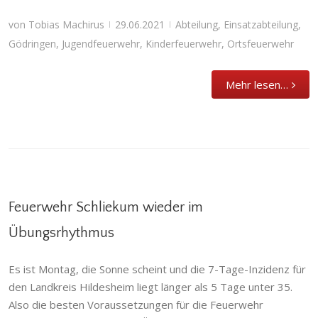
von
Tobias Machirus
29.06.2021
Abteilung
,
Einsatzabteilung
,
|
|
Gödringen
,
Jugendfeuerwehr
,
Kinderfeuerwehr
,
Ortsfeuerwehr
Mehr lesen…
Feuerwehr Schliekum wieder im
Übungsrhythmus
Feuerwehr Schliekum wieder im
Es ist Montag, die Sonne scheint und die 7-Tage-Inzidenz für
Übungsrhythmus
den Landkreis Hildesheim liegt länger als 5 Tage unter 35.
Abteilung
,
Allgemein
,
Einsatzabteilung
,
Also die besten Voraussetzungen für die Feuerwehr
Jugendfeuerwehr
,
Kinderfeuerwehr
,
Ortsfeuerwehr
,
Schliekum
,
Übung und Ausbildung