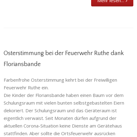
Mehr lesen…
Osterstimmung bei der Feuerwehr Ruthe dank
Floriansbande
Osterstimmung bei der Feuerwehr Ruthe
Farbenfrohe Osterstimmung kehrt bei der Freiwilligen
dank Floriansbande
Feuerwehr Ruthe ein.
Allgemein
,
Kinderfeuerwehr
,
Ruthe
Die Kinder der Floriansbande haben einen Baum vor dem
Schulungsraum mit vielen bunten selbstgebastelten Eiern
dekoriert. Der Schulungsraum und das Geräteraum ist
eigentlich verwaist. Seit Monaten dürfen aufgrund der
aktuellen Corona-Situation keine Dienste am Gerätehaus
stattfinden. Aber sollte die Ortsfeuerwehr ausrücken