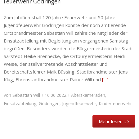
Feuerwehr Gödringen
Jubiläumsball und Amtsübergabe bei der
Zum Jubiläumsball 120 Jahre Feuerwehr und 50 Jahre
Feuerwehr Gödringen
Jugendfeuerwehr Gödringen konnte der noch amtierende
Alterskameraden
,
Einsatzabteilung
,
Gödringen
,
Ortsbrandmeister Sebastian Will zahlreiche Mitglieder der
Jugendfeuerwehr
,
Kinderfeuerwehr
Einsatzabteilung mit Begleitung am vergangenen Samstag
begrüßen. Besonders wurden die Bürgermeisterin der Stadt
Sarstedt Heike Brennecke, die Ortbürgermeisterin Heidi
Weise, der stellvertretende Abschnittsleiter und
Bereitschaftsführer Maik Büssing, Stadtbrandmeister Jens
Klug, Ehrenstadtbrandmeister Rainer Will und
[…]
von
Sebastian Will
16.06.2022
Alterskameraden
,
|
|
Einsatzabteilung
,
Gödringen
,
Jugendfeuerwehr
,
Kinderfeuerwehr
Mehr lesen…