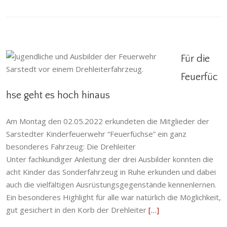
Für die
Feuerfüc
Für die Feuerfüchse geht es hoch hinaus
hse geht es hoch hinaus
Allgemein
,
Kinderfeuerwehr
,
Sarstedt
,
Übung und
Ausbildung
Am Montag den 02.05.2022 erkundeten die Mitglieder der
Sarstedter Kinderfeuerwehr “Feuerfüchse” ein ganz
besonderes Fahrzeug: Die Drehleiter
Unter fachkundiger Anleitung der drei Ausbilder konnten die
acht Kinder das Sonderfahrzeug in Ruhe erkunden und dabei
auch die vielfältigen Ausrüstungsgegenstände kennenlernen.
Ein besonderes Highlight für alle war natürlich die Möglichkeit,
gut gesichert in den Korb der Drehleiter
[…]