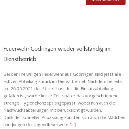
Feuerwehr Gödringen wieder vollständig im
Dienstbetrieb
Feuerwehr Gödringen wieder vollständig im
Bei der Freiwilligen Feuerwehr aus Gödringen sind jetzt alle
Dienstbetrieb
aktiven Abteilung zurück im Dienst betrieb.Nachdem bereits
Abteilung
,
Einsatzabteilung
,
Gödringen
,
am 26.05.2021 der Startschuss für die Einsatzabteilung
Jugendfeuerwehr
,
Kinderfeuerwehr
,
Ortsfeuerwehr
gefallen ist, wurde kurze Zeit später das vorgeschriebene
strenge Hygienekonzept angepasst, wobei nun auch die
Nachwuchsabteilungen mit berücksichtigt wurden.
Dank der schnellen Anpassung konnten sich auch die Mädchen
und Jungen der Jugendfeuerwehr
[…]