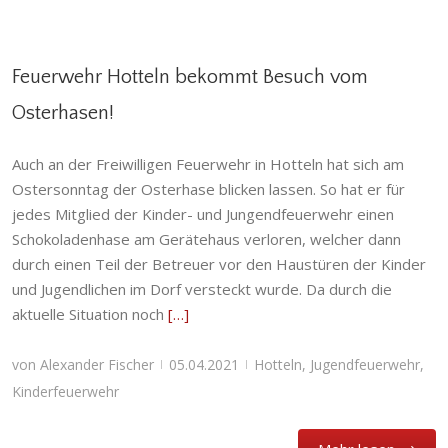
Feuerwehr Hotteln bekommt Besuch vom
Osterhasen!
Feuerwehr Hotteln bekommt Besuch vom
Auch an der Freiwilligen Feuerwehr in Hotteln hat sich am
Osterhasen!
Ostersonntag der Osterhase blicken lassen. So hat er für
Hotteln
,
Jugendfeuerwehr
,
Kinderfeuerwehr
jedes Mitglied der Kinder- und Jungendfeuerwehr einen
Schokoladenhase am Gerätehaus verloren, welcher dann
durch einen Teil der Betreuer vor den Haustüren der Kinder
und Jugendlichen im Dorf versteckt wurde. Da durch die
aktuelle Situation noch
[…]
von
Alexander Fischer
05.04.2021
Hotteln
,
Jugendfeuerwehr
,
|
|
Kinderfeuerwehr