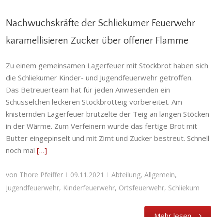
Nachwuchskräfte der Schliekumer Feuerwehr
karamellisieren Zucker über offener Flamme
Nachwuchskräfte der Schliekumer
Zu einem gemeinsamen Lagerfeuer mit Stockbrot haben sich
Feuerwehr karamellisieren Zucker über
offener Flamme
die Schliekumer Kinder- und Jugendfeuerwehr getroffen.
Das Betreuerteam hat für jeden Anwesenden ein
Abteilung
,
Allgemein
,
Jugendfeuerwehr
,
Kinderfeuerwehr
,
Ortsfeuerwehr
,
Schliekum
Schüsselchen leckeren Stockbrotteig vorbereitet. Am
knisternden Lagerfeuer brutzelte der Teig an langen Stöcken
in der Wärme. Zum Verfeinern wurde das fertige Brot mit
Butter eingepinselt und mit Zimt und Zucker bestreut. Schnell
noch mal
[…]
von
Thore Pfeiffer
09.11.2021
Abteilung
,
Allgemein
,
|
|
Jugendfeuerwehr
,
Kinderfeuerwehr
,
Ortsfeuerwehr
,
Schliekum
Mehr lesen…