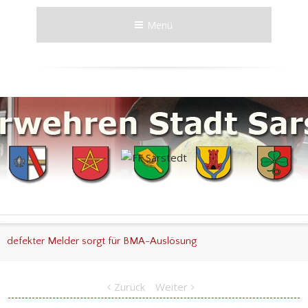
Menü
defekter Melder sorgt für BMA-Auslösung
Zurück
Weiter