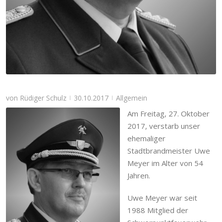
von
Rüdiger Schulz
30.10.2017
Allgemein
|
|
Am Freitag, 27. Oktober
2017, verstarb unser
ehemaliger
Stadtbrandmeister Uwe
Meyer im Alter von 54
Jahren.
Uwe Meyer war seit
1988 Mitglied der