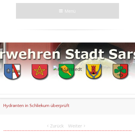
Menü
Hydranten in Schliekum überprüft
Zurück
Weiter