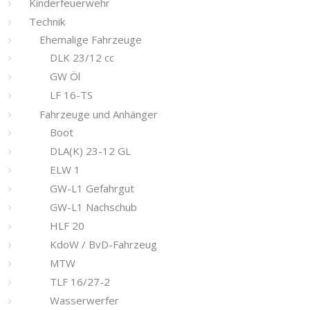
Kinderfeuerwehr
Technik
Ehemalige Fahrzeuge
DLK 23/12 cc
GW Öl
LF 16-TS
Fahrzeuge und Anhänger
Boot
DLA(K) 23-12 GL
ELW 1
GW-L1 Gefahrgut
GW-L1 Nachschub
HLF 20
KdoW / BvD-Fahrzeug
MTW
TLF 16/27-2
Wasserwerfer