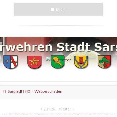
Menü
FF Sarstedt | H0 – Wasserschaden
Zurück
Weiter