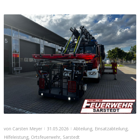
von
Carsten Meyer
31.05.2026
Abteilung
,
Einsatzabteilung
,
|
|
Hilfeleistung
,
Ortsfeuerwehr
,
Sarstedt