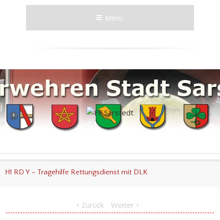
Menü
H1 RD Y – Tragehilfe Rettungsdienst mit DLK
Zurück
Weiter