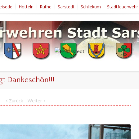
eisede
Hotteln
Ruthe
Sarstedt
Schliekum
Stadtfeuerwehr
gt Dankeschön!!!
Zurück
Weiter