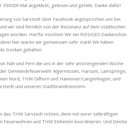
 39000!! Mal angeklickt, gelesen und geteilt, Danke dafür!
lkerung von Sarstedt über Facebook angesprochen uns bei
 und wir sind förmlich von der Resonanz auf dem städtischen
agen worden. Hierfür möchten Wir ein RIESIGES Dankeschön
 denn hier waren wir gemeinsam sehr stark! Wir haben
ls trocken gehalten.
n von Nah und Fern die uns in der sehr anstrengenden Woche
i der Gemeindefeuerwehr Algermissen, Harsum, Lamspringe,
emen Nord, THW Gifhorn und Hannover/Langenhagen, und
arstedt und unseren Stadtbrandmeistern.
 das THW Sarstedt richten, denn mit eurer tatkräftigen
len Feuerwehren und THW Einheiten koordinieren. Und Deiche