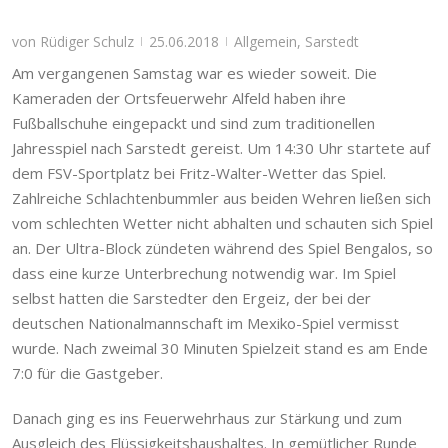
von
Rüdiger Schulz
25.06.2018
Allgemein
,
Sarstedt
|
|
Am vergangenen Samstag war es wieder soweit. Die
Kameraden der Ortsfeuerwehr Alfeld haben ihre
Fußballschuhe eingepackt und sind zum traditionellen
Jahresspiel nach Sarstedt gereist. Um 14:30 Uhr startete auf
dem FSV-Sportplatz bei Fritz-Walter-Wetter das Spiel.
Zahlreiche Schlachtenbummler aus beiden Wehren ließen sich
vom schlechten Wetter nicht abhalten und schauten sich Spiel
an. Der Ultra-Block zündeten während des Spiel Bengalos, so
dass eine kurze Unterbrechung notwendig war. Im Spiel
selbst hatten die Sarstedter den Ergeiz, der bei der
deutschen Nationalmannschaft im Mexiko-Spiel vermisst
wurde. Nach zweimal 30 Minuten Spielzeit stand es am Ende
7:0 für die Gastgeber.
Danach ging es ins Feuerwehrhaus zur Stärkung und zum
Ausgleich des Flüssigkeitshaushaltes. In gemütlicher Runde