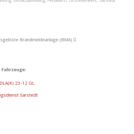
eilung
,
Einsatzabteilung
,
Fehlalarm
,
Ortsfeuerwehr
,
Sarstedt
sgelöste Brandmeldeanlage (BMA)
 Fahrzeuge:
DLA(K) 23-12 GL
ngsdienst Sarstedt