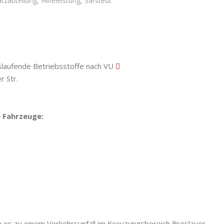
atzabteilung
,
Hilfeleistung
,
Sarstedt
laufende Betriebsstoffe nach VU
r Str.
 Fahrzeuge:
i
es zu einem Verkehrsunfall im Kreuzungsbereich Breslauer