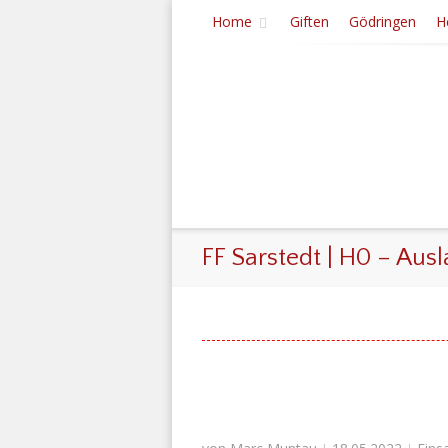
Home
Giften
Gödringen
H
FF Sarstedt | H0 – Aus
|
|