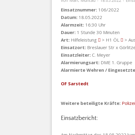
von
Marc Muntau
18.05.2022
Eins
Einsatznummer:
106/2022
Datum:
18.05.2022
Alarmzeit:
16:30 Uhr
Dauer:
1 Stunde 30 Minuten
Art:
Hilfeleistung
> H1 ÖL
> Aus
Einsatzort:
Breslauer Str x Görlitze
Einsatzleiter:
C. Meyer
Alarmierungsart:
DME 1. Gruppe
Alarmierte Wehren / Eingesetzte
OF Sarstedt
Weitere beteiligte Kräfte:
Polize
Einsatzbericht:
Am Nachmittag des 18.05.2022 kam 