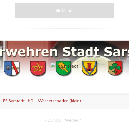
Menü
FF Sarstedt | H0 – Wasserschaden (klein)
Zurück
Weiter