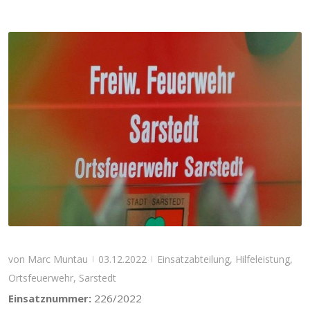
von
Marc Muntau
03.12.2022
Einsatzabteilung
,
Hilfeleistung
,
|
|
Ortsfeuerwehr
,
Sarstedt
Einsatznummer:
226/2022