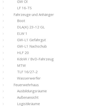
GW Öl
LF 16-TS
Fahrzeuge und Anhänger
Boot
DLA(K) 23-12 GL
ELW 1
GW-L1 Gefahrgut
GW-L1 Nachschub
HLF 20
KdoW / BvD-Fahrzeug
MTW
TLF 16/27-2
Wasserwerfer
Feuerwehrhaus
Ausbildungsräume
Außenansicht
Logistikräume