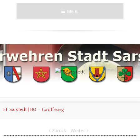
Menü
FF Sarstedt | H0 – Türöffnung
Zurück
Weiter